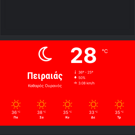
28
℃
Πειραιάς
36º - 25º
50%
3.08 km/h
Καθαρός Ουρανός
36
38
35
33
35
℃
℃
℃
℃
℃
Πα
Σα
Κυ
Δε
Τρ