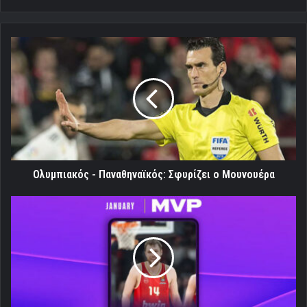
Ολυμπιακός
-
Παναθηναϊκός:
Σφυρίζει
ο
Μουνουέρα
Ολυμπιακός - Παναθηναϊκός: Σφυρίζει ο Μουνουέρα
Euroleague:
Ο
Βεζένκοφ
MVP
του
Ιανουαρίου