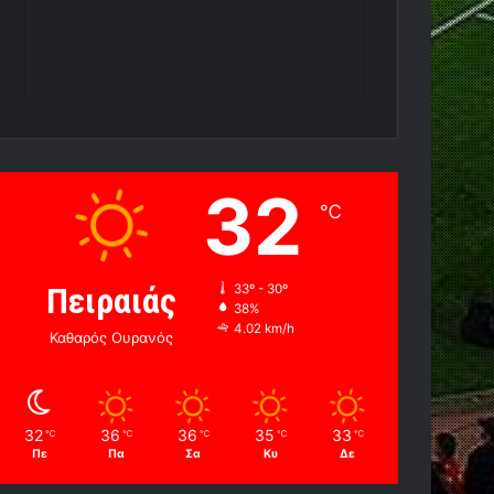
32
℃
Πειραιάς
33º - 30º
38%
4.02 km/h
Καθαρός Ουρανός
32
36
36
35
33
℃
℃
℃
℃
℃
Πε
Πα
Σα
Κυ
Δε