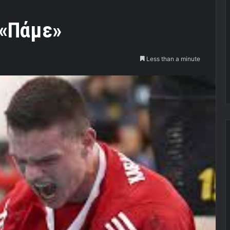
 «Πάμε»
Less than a minute