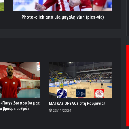
vid)
Photo-click από μία μεγάλη νίκη (pics-vid)
 «Παιχνίδια που θα μας
ΜΑΓΚΑΣ ΘΡΥΛΟΣ στη Ρουμανία!
α βρούμε ρυθμό»
23/11/2024