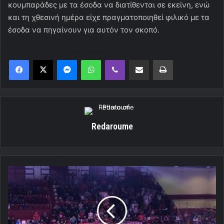
κουμπαράδες με τα έσοδα να διατίθενται σε εκείνη, ενώ
και τη χθεσινή ημέρα είχε πραγματοποιηθεί φιλικό με τα
έσοδα να πηγαίνουν για αυτόν τον σκοπό.
Messenger
WhatsApp
Viber
Κοινοποίηση μέσω ηλεκτρονικού ταχυδρομείου
Εκτύπωση
Redaroume
Η
Θύρα
7
στο
ντέρμπι
με