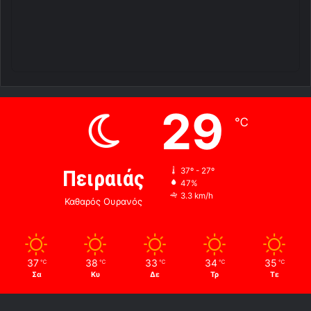
29
℃
Πειραιάς
37º - 27º
47%
3.3 km/h
Καθαρός Ουρανός
37
38
33
34
35
℃
℃
℃
℃
℃
Σα
Κυ
Δε
Τρ
Τε