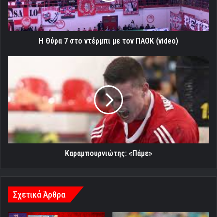
τον
ΠΑΟΚ
(video)
Η Θύρα 7 στο ντέρμπι με τον ΠΑΟΚ (video)
Καραμπουρνιώτης:
«Πάμε»
Καραμπουρνιώτης: «Πάμε»
Σχετικά Άρθρα