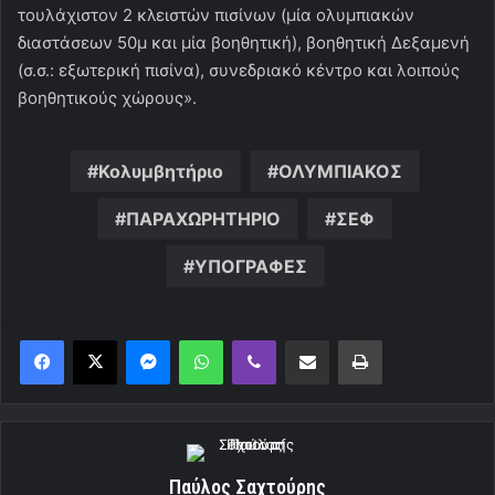
τουλάχιστον 2 κλειστών πισίνων (μία ολυμπιακών
διαστάσεων 50μ και μία βοηθητική), βοηθητική Δεξαμενή
(σ.σ.: εξωτερική πισίνα), συνεδριακό κέντρο και λοιπούς
βοηθητικούς χώρους».
Κολυμβητήριο
ΟΛΥΜΠΙΑΚΟΣ
ΠΑΡΑΧΩΡΗΤΗΡΙΟ
ΣΕΦ
ΥΠΟΓΡΑΦΕΣ
Messenger
WhatsApp
Viber
Κοινοποίηση μέσω ηλεκτρονικού ταχυδρομείου
Εκτύπωση
Παύλος Σαχτούρης