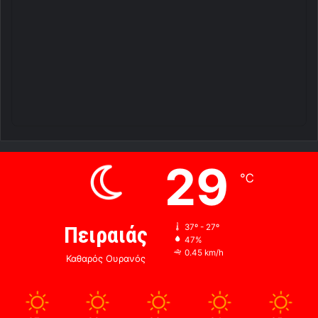
29
℃
Πειραιάς
37º - 27º
47%
0.45 km/h
Καθαρός Ουρανός