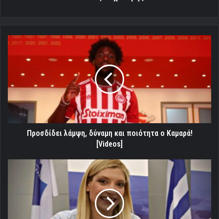
Προσδίδει
λάμψη,
δύναμη
και
ποιότητα
ο
Καμαρά!
[Videos]
Προσδίδει λάμψη, δύναμη και ποιότητα ο Καμαρά!
[Videos]
Τσιλιγκίρη:
«Χαρούμενη
που
δώσαμε
λύση
σε