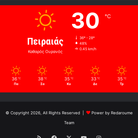
30
℃
Πειραιάς
36º - 28º
48%
0.45 km/h
Καθαρός Ουρανός
36
38
35
33
35
℃
℃
℃
℃
℃
Πα
Σα
Κυ
Δε
Τρ
© Copyright 2026, All Rights Reserved |
Power by Redaroume
Team
RSS
Facebook
X
YouTube
Instagram