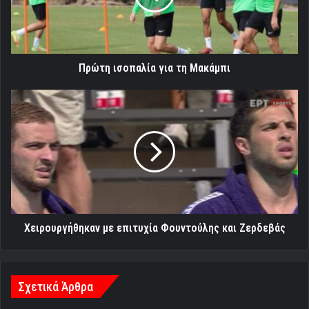
Πρώτη ισοπαλία για τη Μακάμπι
Χειρουργήθηκαν
με
επιτυχία
Φουντούλης
και
Ζερδεβάς
Χειρουργήθηκαν με επιτυχία Φουντούλης και Ζερδεβάς
Σχετικά Άρθρα