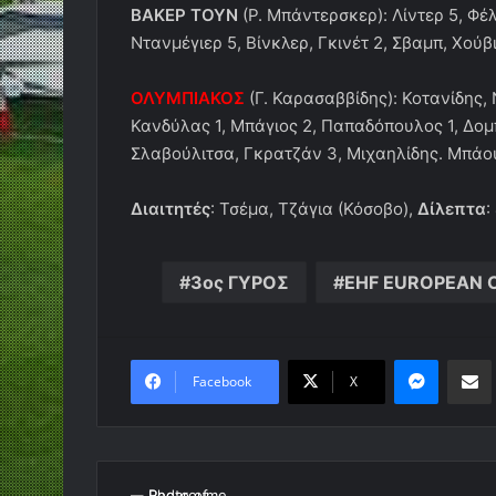
ΒΑΚΕΡ ΤΟΥΝ
(Ρ. Μπάντερσκερ): Λίντερ 5, Φέλ
Ντανμέγιερ 5, Βίνκλερ, Γκινέτ 2, Σβαμπ, Χούβ
ΟΛΥΜΠΙΑΚΟΣ
(Γ. Καρασαββίδης): Κοτανίδης,
Κανδύλας 1, Μπάγιος 2, Παπαδόπουλος 1, Δομπ
Σλαβούλιτσα, Γκρατζάν 3, Μιχαηλίδης. Μπάο
Διαιτητές
: Τσέμα, Τζάγια (Κόσοβο),
Δίλεπτα
:
3ος ΓΥΡΟΣ
EHF EUROPEAN 
Messen
Κο
Facebook
X