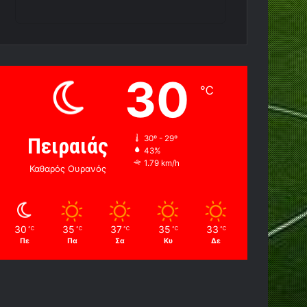
30
℃
Πειραιάς
30º - 29º
43%
1.79 km/h
Καθαρός Ουρανός
30
35
37
35
33
℃
℃
℃
℃
℃
Πε
Πα
Σα
Κυ
Δε