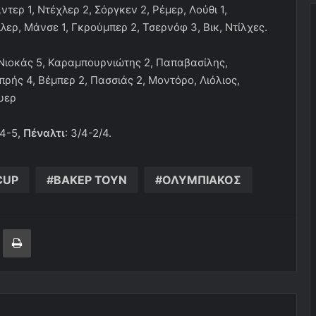
ντερ 1, Ντέχλερ 2, Σόργκεν 2, Ρέμερ, Λούθι 1,
ιλερ, Μάνσε 1, Γκρούμπερ 2, Τσερνόφ 3, Βικ, Ντίλχες.
 Νιοκάς 5, Καραμπουρνιώτης 2, Παπαβασίλης,
ρής 4, Βέμπερ 2, Πασσιάς 2, Μοντόρο, Λιόλιος,
υερ
 4-5,
Πέναλτι
: 3/4-2/4.
CUP
ΒΑΚΕΡ ΤΟΥΝ
ΟΛΥΜΠΙΑΚΟΣ
ger
ινοποίηση μέσω ηλεκτρονικού ταχυδρομείου
Εκτύπωση