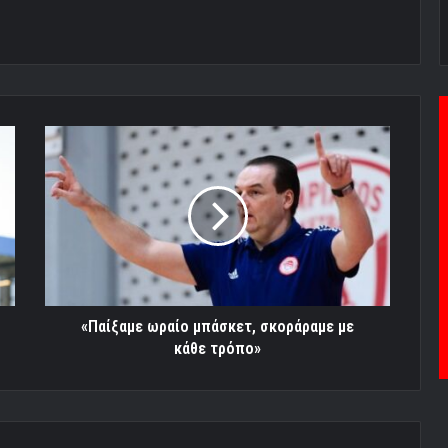
«Παίξαμε
ωραίο
μπάσκετ,
σκοράραμε
με
κάθε
τρόπο»
«Παίξαμε ωραίο μπάσκετ, σκοράραμε με
κάθε τρόπο»