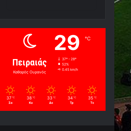
29
℃
Πειραιάς
37º - 28º
52%
0.45 km/h
Καθαρός Ουρανός
37
38
33
34
35
℃
℃
℃
℃
℃
Σα
Κυ
Δε
Τρ
Τε