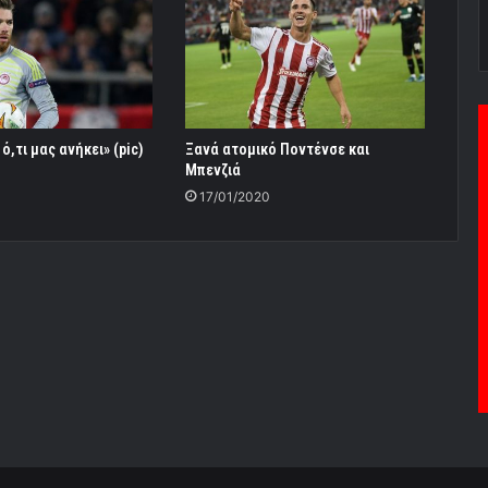
ό,τι μας ανήκει» (pic)
Ξανά ατομικό Ποντένσε και
Μπενζιά
17/01/2020