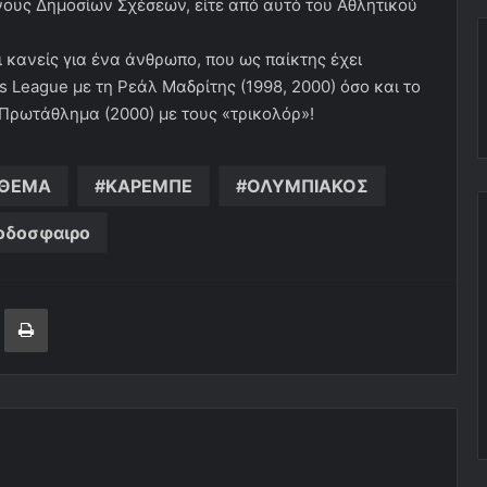
νους Δημοσίων Σχέσεων, είτε από αυτό του Αθλητικού
ι κανείς για ένα άνθρωπο, που ως παίκτης έχει
s League με τη Ρεάλ Μαδρίτης (1998, 2000) όσο και το
Πρωτάθλημα (2000) με τους «τρικολόρ»!
ΘΕΜΑ
ΚΑΡΕΜΠΕ
ΟΛΥΜΠΙΑΚΟΣ
οδοσφαιρο
ger
ινοποίηση μέσω ηλεκτρονικού ταχυδρομείου
Εκτύπωση