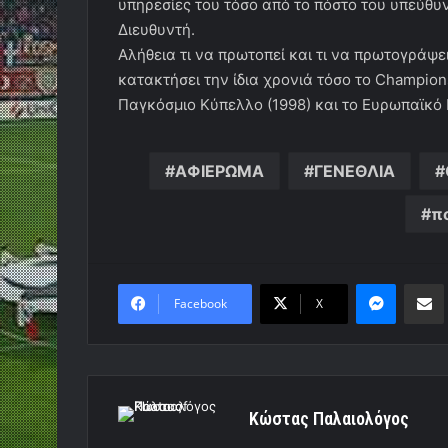
υπηρεσίες του τόσο από το πόστο του υπεύθυ
Διευθυντή.
Αλήθεια τι να πρωτοπεί και τι να πρωτογράψε
κατακτήσει την ίδια χρονιά τόσο το Champion
Παγκόσμιο Κύπελλο (1998) και το Ευρωπαϊκό 
ΑΦΙΕΡΩΜΑ
ΓΕΝΕΘΛΙΑ
π
Messen
Κο
Facebook
X
Κώστας Παλαιολόγος