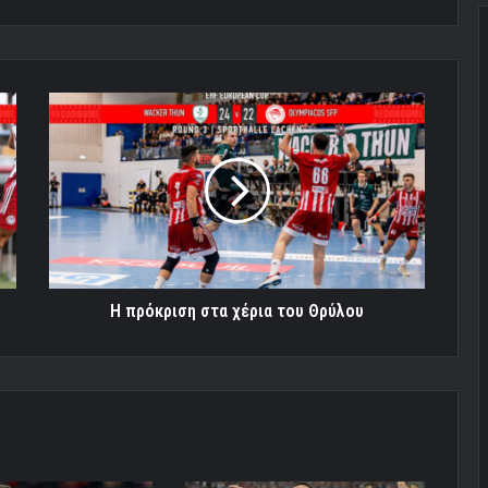
Η
πρόκριση
στα
χέρια
του
Θρύλου
Η πρόκριση στα χέρια του Θρύλου