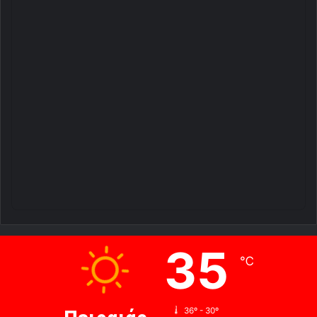
35
℃
36º - 30º