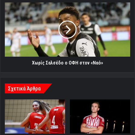
Χωρίς
Σαλσέδο
ο
ΟΦΗ
στον
«Ναό»
Χωρίς Σαλσέδο ο ΟΦΗ στον «Ναό»
Σχετικά Άρθρα