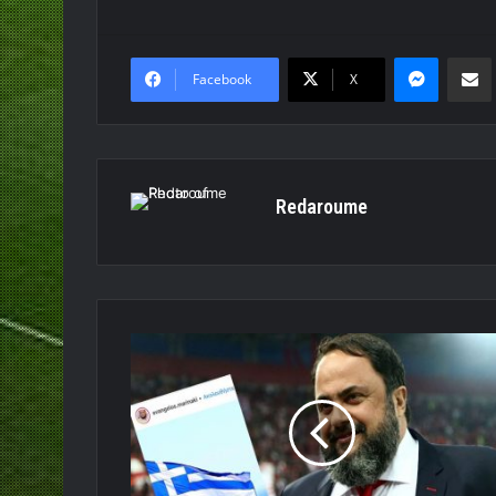
Messen
Κο
Facebook
X
Redaroume
«Ζήτω
η
Ελλάδα»