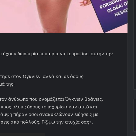
ου έχουν δώσει μία ευκαιρία να τερματίσει αυτήν την
τησε στον Όγκνιεν, αλλά και σε όσους
μά της:
 τον άνθρωπο που ονομάζεται Όγκνιεν Βράνιες.
ρος όλους όσους το ισχυρίστηκαν αυτό και
ή λάμψη πήραν όσοι ανακυκλώνουν ειδήσεις με
έσεις από πολλούς. Γ@μω την ατυχία σας».