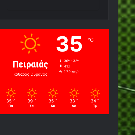
35
℃
Πειραιάς
36º - 32º
41%
1.79 km/h
Καθαρός Ουρανός
35
39
35
33
34
℃
℃
℃
℃
℃
Πα
Σα
Κυ
Δε
Τρ