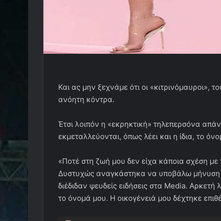
Και ας μην ξεχνάμε ότι οι «κιτρινόμαυροι», τ
ανόητη κόντρα.
Έτσι λοιπόν η «εκρηκτική» τηλεπερσόνα απάν
εκμεταλλεύονται, όπως λέει και η ίδια, το όνο
«Ποτέ στη ζωή μου δεν είχα κάποια σχέση με
Δυστυχώς αναγκάστηκα να υποβάλω μήνυση π
διέδιδαν ψευδείς ειδήσεις στα Media. Αρκετ
το όνομά μου. Η οικογένειά μου δέχτηκε επιθ