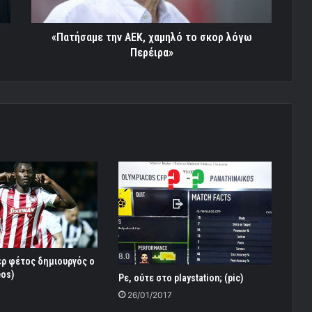
Περέιρα»
«Πατήσαμε την ΑΕΚ, χαμηλό το σκορ λόγω
Περέιρα»
ερ φέτος δημιουργός ο
eos)
Ρε, ούτε στο playstation; (pic)
26/01/2017