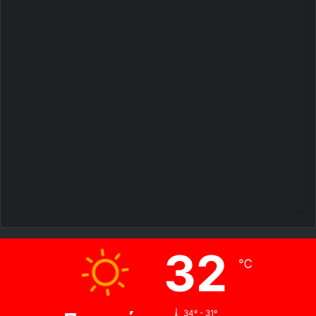
32
℃
34º - 31º