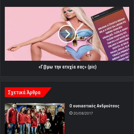
«Γ@μω
την
ατυχία
σας»
(pic)
«Γ@μω την ατυχία σας» (pic)
Σχετικά Άρθρα
Ο ουσιαστικός Ανδρούτσος
20/08/2017