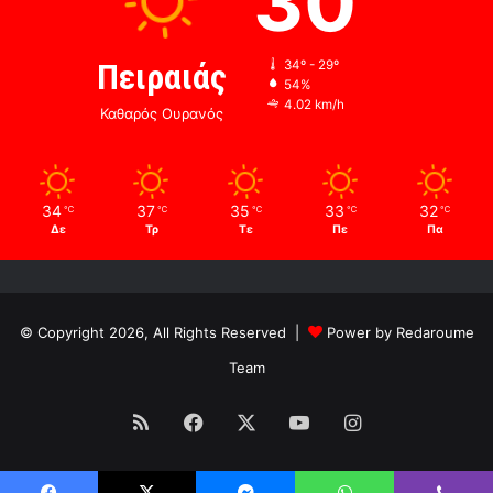
30
Πειραιάς
34º - 29º
54%
4.02 km/h
Καθαρός Ουρανός
34
37
35
33
32
℃
℃
℃
℃
℃
Δε
Τρ
Τε
Πε
Πα
© Copyright 2026, All Rights Reserved |
Power by Redaroume
Team
RSS
Facebook
X
YouTube
Instagram