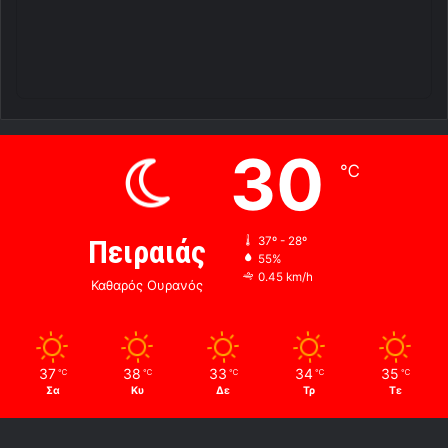
30
℃
Πειραιάς
37º - 28º
55%
0.45 km/h
Καθαρός Ουρανός
37
38
33
34
35
℃
℃
℃
℃
℃
Σα
Κυ
Δε
Τρ
Τε