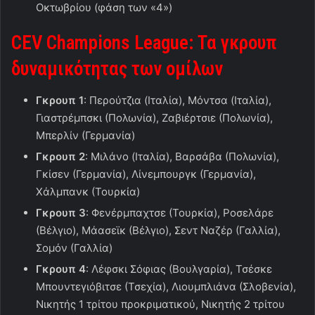
Οκτωβρίου (φάση των «4»)
CEV
Champions
League
: Τα γκρουπ
δυναμικότητας των ομίλων
Γκρουπ 1
: Περούτζια (Ιταλία), Μόντσα (Ιταλία),
Γιαστρέμπσκι (Πολωνία), Ζαβιέρτσιε (Πολωνία),
Μπερλίν (Γερμανία)
Γκρουπ 2
: Μιλάνο (Ιταλία), Βαρσάβα (Πολωνία),
Γκίσεν (Γερμανία), Λίνεμπουργκ (Γερμανία),
Χάλμπανκ (Τουρκία)
Γκρουπ 3
: Φενέρμπαχτσε (Τουρκία), Ροσελάρε
(Βέλγιο), Μάασεϊκ (Βέλγιο), Σεντ Ναζέρ (Γαλλία),
Σομόν (Γαλλία)
Γκρουπ 4
: Λέφσκι Σόφιας (Βουλγαρία), Τσέσκε
Μπουντεγιόβιτσε (Τσεχία), Λιουμπλιάνα (Σλοβενία),
Νικητής 1 τρίτου προκριματικού, Νικητής 2 τρίτου