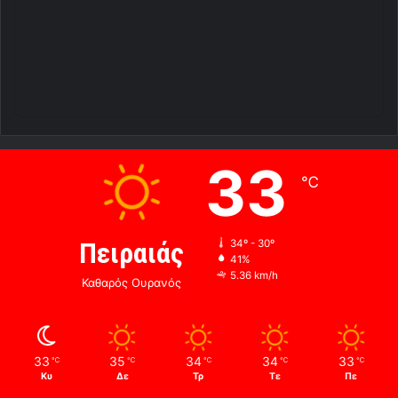
33
℃
Πειραιάς
34º - 30º
41%
5.36 km/h
Καθαρός Ουρανός
33
35
34
34
33
℃
℃
℃
℃
℃
Κυ
Δε
Τρ
Τε
Πε