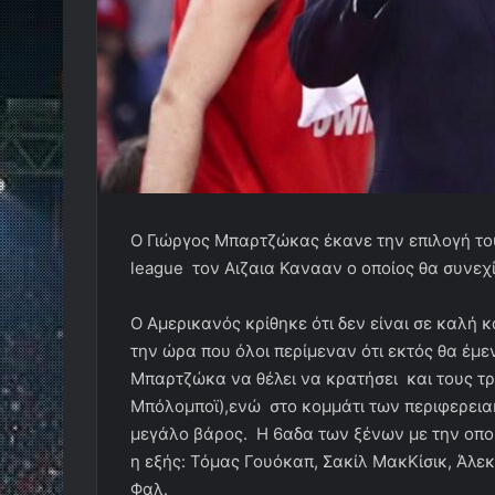
Ο Γιώργος Μπαρτζώκας έκανε την επιλογή το
league τον Αιζαια Κανααν ο οποίος θα συνεχ
Ο Αμερικανός κρίθηκε ότι δεν είναι σε καλή 
την ώρα που όλοι περίμεναν ότι εκτός θα έμ
Μπαρτζώκα να θέλει να κρατήσει και τους τρ
Μπόλομποϊ),ενώ στο κομμάτι των περιφερεια
μεγάλο βάρος. Η 6αδα των ξένων με την οποία
η εξής: Τόμας Γουόκαπ, Σακίλ ΜακΚίσικ, Άλε
Φαλ.