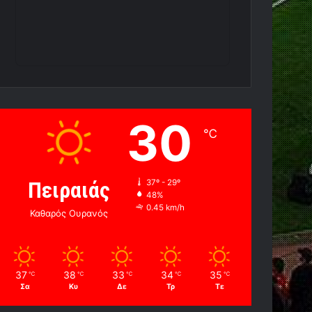
30
℃
Πειραιάς
37º - 29º
48%
0.45 km/h
Καθαρός Ουρανός
37
38
33
34
35
℃
℃
℃
℃
℃
Σα
Κυ
Δε
Τρ
Τε