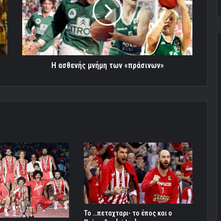
των
«πράσινων»
Η ασθενής μνήμη των «πράσινων»
To …πεταχταρι- το έπος και ο