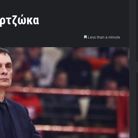
αρτζώκα
Less than a minute