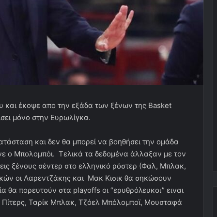
υ και έκοψε απο την εξάδα των ξένων της Basket
ίσει μόνο στην Ευρωλίγκα.
κατάσταση και δεν θα μπορεί να βοηθήσει την ομάδα
ενε ο Μπολομπόι. Τελικά τα δεδομένα άλλαξαν με τον
εις ξένους σέντερ στο ελληνικό ρόστερ (Φαλ, Μπλακ,
κών οι Λαρεντζάκης και Μακ Κισικ θα σηκώσουν
 θα πορευτούν στα playoffs οι “ερυθρόλευκοι” ειναι
κ Πίτερς, Ταρίκ Μπλακ, Τζόελ Μπόλομποϊ, Μουσταφά