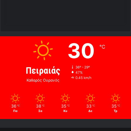
30
℃
Πειραιάς
36º - 29º
47%
0.45 km/h
Καθαρός Ουρανός
36
38
35
33
35
℃
℃
℃
℃
℃
Πα
Σα
Κυ
Δε
Τρ