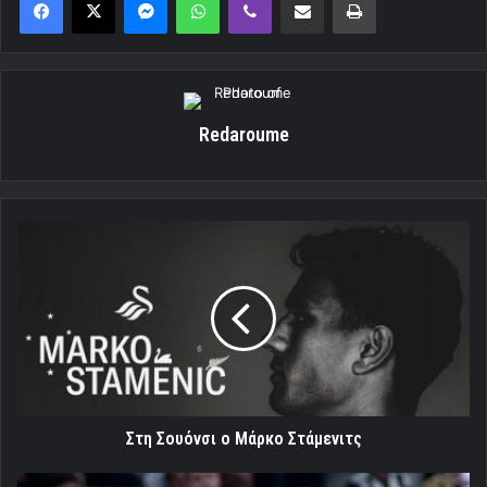
Redaroume
Στη
Σουόνσι
ο
Μάρκο
Στάμενιτς
Στη Σουόνσι ο Μάρκο Στάμενιτς
Χαμός