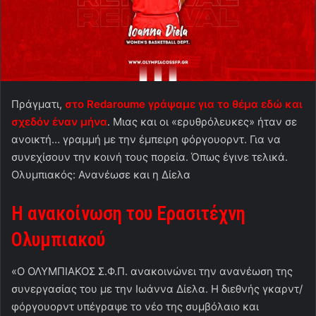
Πράγματι,
στο Redaroume γράψαμε για το θέμα εδώ και
σχεδόν έναν μήνα
. Μιας και οι «ερυθρόλευκες» ήταν σε
ανοικτή… γραμμή με την έμπειρη φόργουορντ. Για να
συνεχίσουν την κοινή τους πορεία. Όπως έγινε τελικά.
Ολυμπιακός: Ανανέωσε και η Δίελα
Η ανακοίνωση του Ερασιτέχνη
Ολυμπιακού
«Ο ΟΛΥΜΠΙΑΚΟΣ Σ.Φ.Π. ανακοινώνει την ανανέωση της
συνεργασίας του με την Ιωάννα Δίελα. Η διεθνής γκαρντ/
φόργουορντ υπέγραψε το νέο της συμβόλαιο και