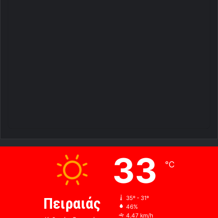
33
℃
Πειραιάς
35º - 31º
46%
4.47 km/h