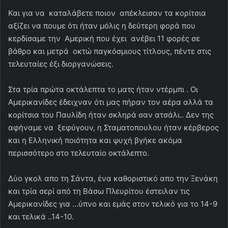
Και για να καταλάβετε ποιον απέκλεισαν τα κορίτσια
αξίζει να πουμε ότι ήταν μόλις η δεύτερη φορά που
κερδίσαμε την Αμερική που έχει ανέβει 11 φορές σε
βάθρο και μετρά οκτώ παγκόσμιους τίτλους, πέντε στις
τελευταίες έξι διοργανώσεις.
Στα τρία πρώτα οκτάλεπτα το ματς ήταν ντέρμπι . Οι
Αμερικανίδες έδειχναν ότι μας πήραν τον αέρα αλλά τα
κορίτσια του Παυλίδη ήταν σκληρά σαν ατσάλι.. Δεν της
αφήναμε να ξεφύγουν, η Σταματοπουλου ήταν κέρβερος
και η Ελληνική ποιότητα και ψυχή βγήκε ακόμα
περισσότερο στο τελευταίο οκτάλεπτο.
Δύο γκολ απο τη Σάντα, ένα καθοριστικό απο την Ξενάκη
και τρία σερί από τη Βάσω Πλευρίτου έστειλαν τις
Αμερικανίδες για …ύπνο και εμάς στον τελικό για το 14-9
και τελικά ..14-10.