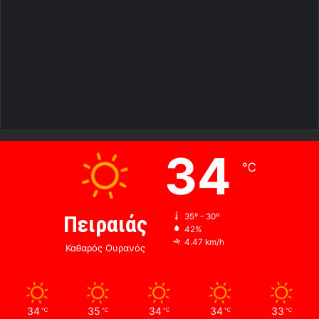
34
℃
Πειραιάς
35º - 30º
42%
4.47 km/h
Καθαρός Ουρανός
34
35
34
34
33
℃
℃
℃
℃
℃