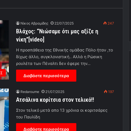
Νίκος Αβραμίδης
22/07/2025
247
Βλάχος: “Νιώσαμε ότι μας αξίζε η
νίκη”[video]
Η προσπάθεια της Εθνικής ομάδας Πόλο ήταν ,το
δίχως άλλο, συγκλονιστική.. Αλλά η Ρώσικη
ρουλέτα των Πέναλτι δεν έφερε την…
ΕΣ
Διαβάστε περισσότερα
Redaroume
21/07/2025
197
Ατσάλινα κορίτσια στον τελικό!!
Στον τελικό μετά απο 13 χρόνια οι κοριτσάρες
του Παυλίδη
Διαβάστε περισσότερα