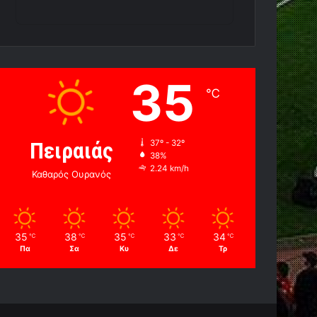
35
℃
Πειραιάς
37º - 32º
38%
2.24 km/h
Καθαρός Ουρανός
35
38
35
33
34
℃
℃
℃
℃
℃
Πα
Σα
Κυ
Δε
Τρ