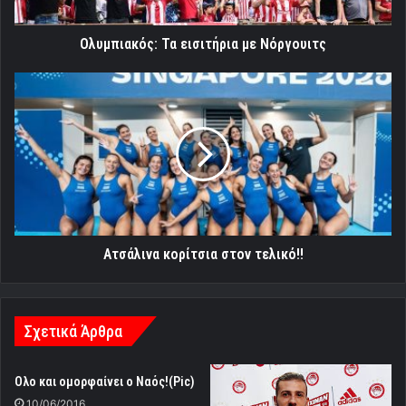
Ολυμπιακός: Τα εισιτήρια με Νόργουιτς
Ατσάλινα
κορίτσια
στον
τελικό!!
Ατσάλινα κορίτσια στον τελικό!!
Σχετικά Άρθρα
Ολο και ομορφαίνει ο Ναός!(Pic)
10/06/2016