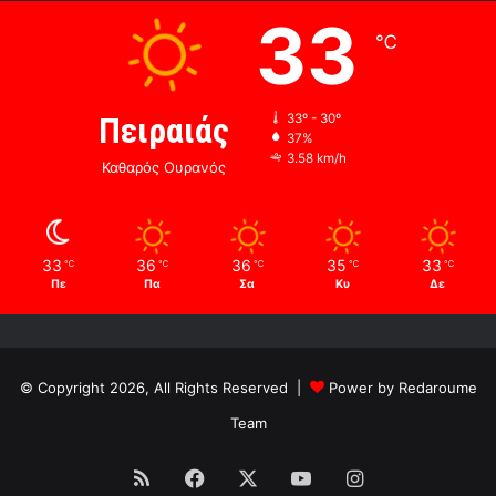
33
℃
Πειραιάς
33º - 30º
37%
3.58 km/h
Καθαρός Ουρανός
33
36
36
35
33
℃
℃
℃
℃
℃
Πε
Πα
Σα
Κυ
Δε
© Copyright 2026, All Rights Reserved |
Power by Redaroume
Team
RSS
Facebook
X
YouTube
Instagram