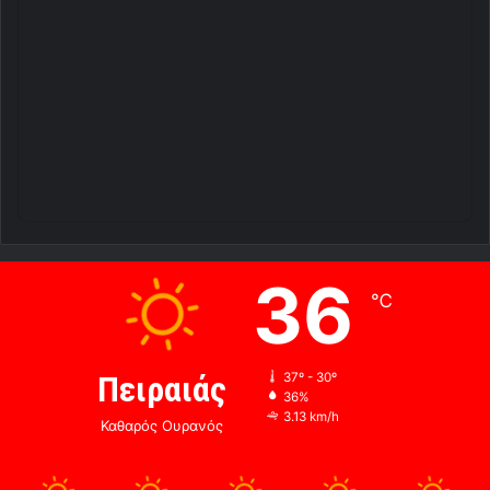
36
℃
Πειραιάς
37º - 30º
36%
3.13 km/h
Καθαρός Ουρανός