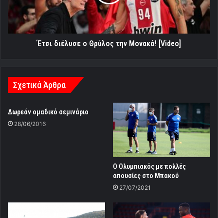
Μονακό!
[Video]
Έτσι διέλυσε ο Θρύλος την Μονακό! [Video]
Σχετικά Άρθρα
Δωρεάν ομαδικό σεμινάριο
28/06/2016
Ο Ολυμπιακός με πολλές
απουσίες στο Μπακού
27/07/2021