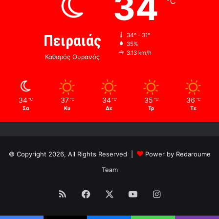
34
℃
Πειραιάς
34º - 31º
35%
3.13 km/h
Καθαρός Ουρανός
34
37
34
35
36
℃
℃
℃
℃
℃
Σα
Κυ
Δε
Τρ
Τε
© Copyright 2026, All Rights Reserved |
Power by Redaroume
Team
RSS
Facebook
X
YouTube
Instagram