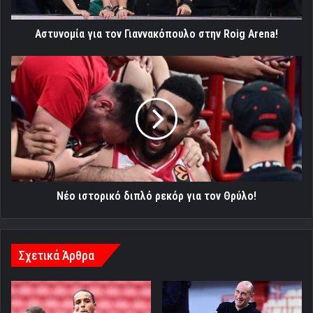
Αστυνομία για τον Γιαννακόπουλο στην Roig Arena!
Νέο
ιστορικό
διπλό
ρεκόρ
για
τον
Θρύλο!
Νέο ιστορικό διπλό ρεκόρ για τον Θρύλο!
Σχετικά Άρθρα