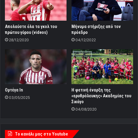
Απολαύστε όλα τα γκολ του
Μήνυμα στήριξης από τον
πρώτου γύρου (videos)
πρόεδρο
28/12/2020
04/12/2022
Ορτέγα In
Η φετινή έναρξη της
«ερυθρόλευκης» Ακαδημίας του
03/05/2025
Σικάγο
04/08/2020
Tο κανάλι μας στο Youtube