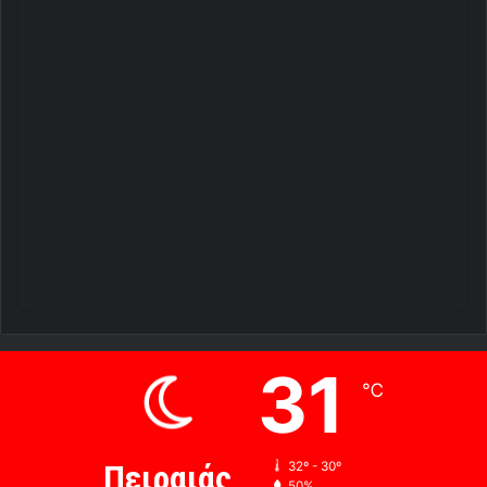
31
℃
Πειραιάς
32º - 30º
50%