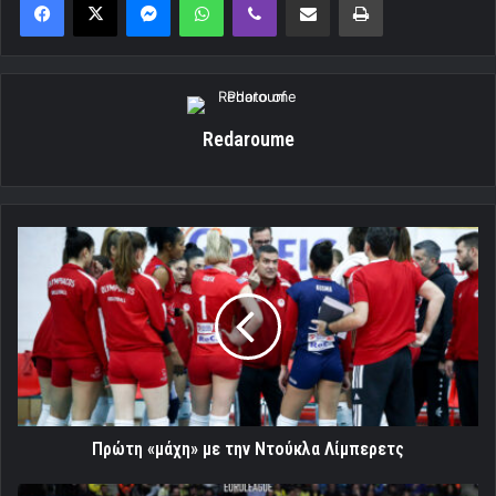
Redaroume
Πρώτη
«μάχη»
με
την
Ντούκλα
Λίμπερετς
Πρώτη «μάχη» με την Ντούκλα Λίμπερετς
Αυτοκράτορας