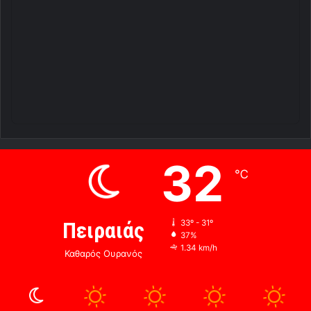
32
℃
Πειραιάς
33º - 31º
37%
1.34 km/h
Καθαρός Ουρανός