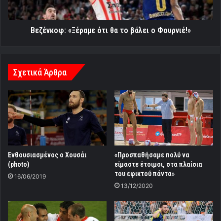
Φουρνιέ!»
Βεζένκοφ: «Ξέραμε ότι θα το βάλει ο Φουρνιέ!»
Σχετικά Άρθρα
Ενθουσιασμένος ο Χουσάι
«Προσπαθήσαμε πολύ να
(photo)
είμαστε έτοιμοι, στα πλαίσια
του εφικτού πάντα»
16/06/2019
13/12/2020