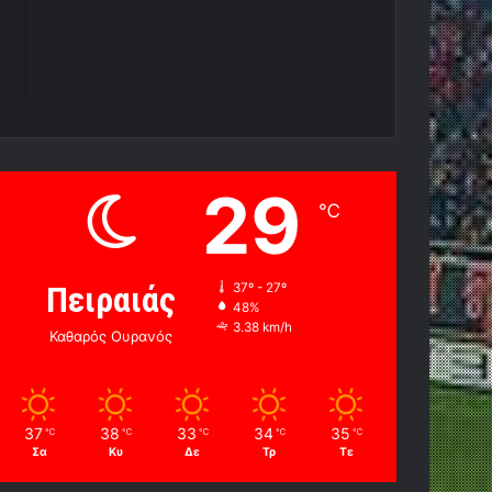
29
℃
Πειραιάς
37º - 27º
48%
3.38 km/h
Καθαρός Ουρανός
37
38
33
34
35
℃
℃
℃
℃
℃
Σα
Κυ
Δε
Τρ
Τε