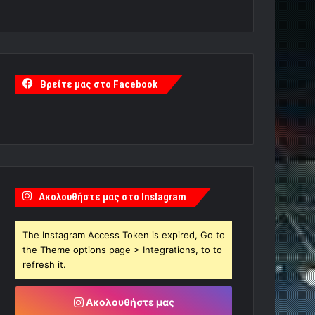
Βρείτε μας στο Facebook
Ακολουθήστε μας στο Instagram
The Instagram Access Token is expired, Go to
the Theme options page > Integrations, to to
refresh it.
Ακολουθήστε μας