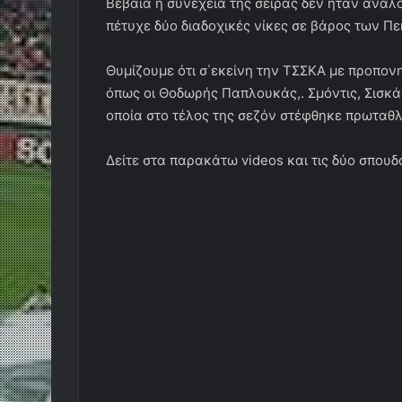
Βέβαια η συνέχεια της σειράς δεν ήταν ανάλ
πέτυχε δύο διαδοχικές νίκες σε βάρος των Πει
Θυμίζουμε ότι σ΄εκείνη την ΤΣΣΚΑ με προπο
όπως οι Θοδωρής Παπλουκάς,. Σμόντις, Σισκ
οποία στο τέλος της σεζόν στέφθηκε πρωταθ
Δείτε στα παρακάτω videos και τις δύο σπουδ