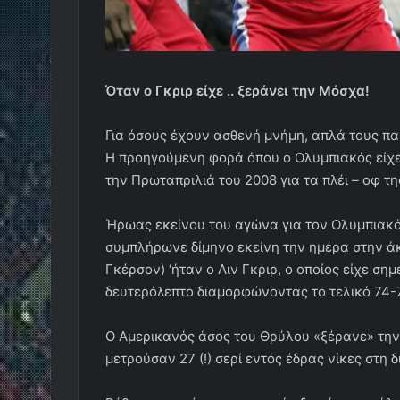
Όταν ο Γκριρ είχε .. ξεράνει την Μόσχα!
Για όσους έχουν ασθενή μνήμη, απλά τους πα
Η προηγούμενη φορά όπου ο Ολυμπιακός είχε
την Πρωταπριλιά του 2008 για τα πλέι – οφ τ
Ήρωας εκείνου του αγώνα για τον Ολυμπιακό
συμπλήρωνε δίμηνο εκείνη την ημέρα στην άκ
Γκέρσον) ‘ήταν ο Λιν Γκριρ, ο οποίος είχε σημ
δευτερόλεπτο διαμορφώνοντας το τελικό 74-7
Ο Αμερικανός άσος του Θρύλου «ξέρανε» την 
μετρούσαν 27 (!) σερί εντός έδρας νίκες στη 