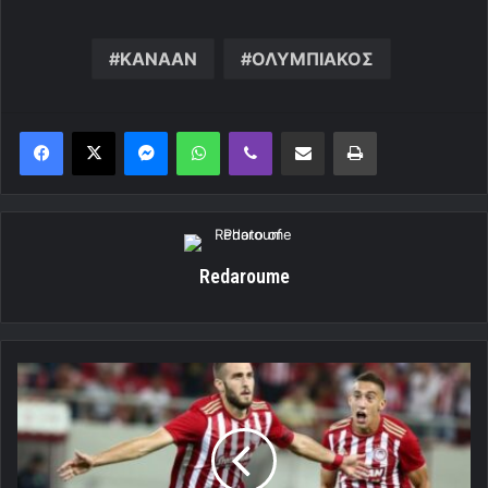
ΚΑΝΑΑΝ
ΟΛΥΜΠΙΑΚΟΣ
Messenger
WhatsApp
Viber
Κοινοποίηση μέσω ηλεκτρονικού ταχυδρομείου
Εκτύπωση
Redaroume
«Τριάρα»
στην
Μπέρνλι!
[Video]