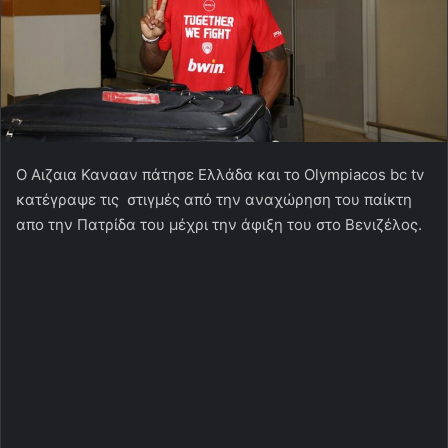
Ο Αιζαια Κανααν πάτησε Ελλάδα και το Olympiacos bc tv
κατέγραψε τις στιγμές από την αναχώρηση του παίκτη
απο την Πατρίδα του μέχρι την άφιξη του στο Βενιζέλος.