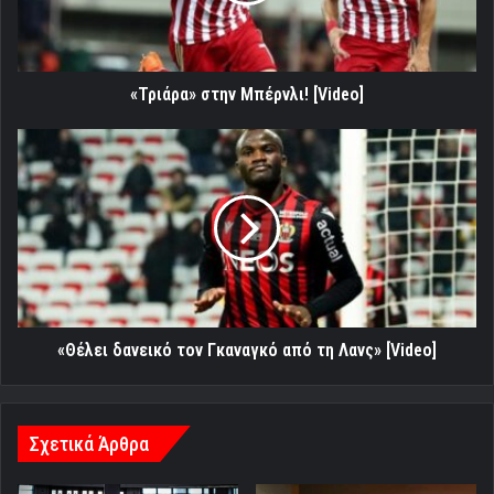
«Τριάρα» στην Μπέρνλι! [Video]
«Θέλει
δανεικό
τον
Γκαναγκό
από
τη
Λανς»
[Video]
«Θέλει δανεικό τον Γκαναγκό από τη Λανς» [Video]
Σχετικά Άρθρα