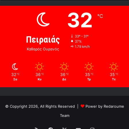
32
℃
Πειραιάς
33º - 31º
37%
1.79 km/h
Καθαρός Ουρανός
32
36
36
35
35
℃
℃
℃
℃
℃
Σα
Κυ
Δε
Τρ
Τε
© Copyright 2026, All Rights Reserved |
Power by Redaroume
Team