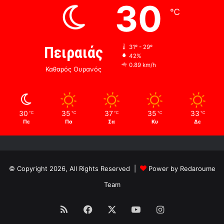
30
℃
Πειραιάς
31º - 29º
42%
0.89 km/h
Καθαρός Ουρανός
30
35
37
35
33
℃
℃
℃
℃
℃
Πε
Πα
Σα
Κυ
Δε
© Copyright 2026, All Rights Reserved |
Power by Redaroume
Team
RSS
Facebook
X
YouTube
Instagram