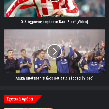
Χιλιόχρονος τεράστιε Ίλια Ίβιτς! [Video]
Λαϊκή
απαίτηση
τίτλου
και
στις
Σέρρες!
[Video]
Λαϊκή απαίτηση τίτλου και στις Σέρρες! [Video]
Σχετικά Άρθρα