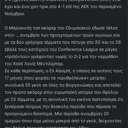
έχει και ένα χατ-τρικ στο 4-1 επί της ΑΕΚ τον περασμένο
Νοέμβριο.
Ο Μαροκινός τοπ σκόρερ του Ολυμπιακού έδωσε τέλος
στην … ανομβρία των προηγούμενων τριών αγώνων και
με τα δύο γρήγορα τέρματα που πέτυχε στο 20’ και το 26’
έβαλε τους κατόχους του Conference League σε ράγες
«τριπόντου» γράφοντας νωρίς το 0-2 για την «αρμάδα»
του Χοσέ Λουίς Μεντιλίμπαρ.
Σε κάθε περίπτωση, ο Ελ Κααμπί, ο οποίος σε αυτούς τους
17 μήνες όπου φοράει τα «ερυθρόλευκα» μετράει
συνολικά 55 γκολ σε όλες τις διοργανώσεις και αποτελεί
τον πρώτο σκόρερ στην ευρωπαϊκή ιστορία του Θρύλου
με 23 τέρματα, με τη συνολική του εικόνα πιστοποίησε ότι
ξεπέρασε πλήρως την δύσκολη περίοδο που πέρασε το
προηγούμενο διάστημα. Μία περίοδο ανομβρίας 20
ημερών όπου είχε μείνει μακριά από το γκολ, δείχνοντας
τον δρόμο προς την κατάκτηση του 48ου