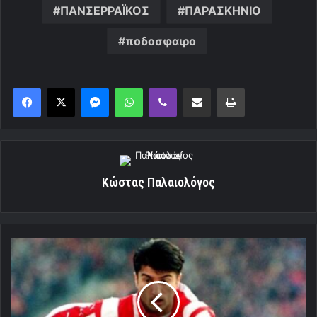
ΠΑΝΣΕΡΡΑΪΚΟΣ
ΠΑΡΑΣΚΗΝΙΟ
ποδοσφαιρο
Messenger
WhatsApp
Viber
Κοινοποίηση μέσω ηλεκτρονικού ταχυδρομείου
Εκτύπωση
Κώστας Παλαιολόγος
Χιλιόχρονος
τεράστιε
Ίλια
Ίβιτς!
[Video]