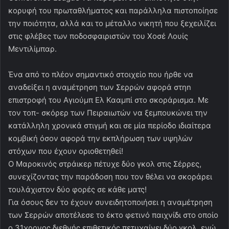
κορυφή του πρωταθλήματος και παράλληλα πιστοποίησε
την ποιότητα, αλλά και το μέταλλο νικητή που ξεχειλίζει
στις φλέβες των ποδοσφαιριστών του Χοσέ Λουίς
Μεντιλίμπαρ.
Ένα από το πλέον σημαντικό στοιχείο που ήρθε να
αναδείξει η αναμέτρηση των Σερρών αφορά στηn
επιστροφή του Αγιούμπ Ελ Κααμπί στο σκοράρισμα. Με
τον τοπ- σκόρερ των Πειραιωτών να ξεμπουκώνει την
κατάλληλη χρονικά στιγμή και σε μία περίοδο ιδιαίτερα
κομβική όσον αφορά την εκπλήρωση των υψηλών
στόχων που έχουν οριοθετηθεί!
Ο Μαροκινός στράικερ πέτυχε δύο γκολ στις Σέρρες,
συνεχίζοντας την παράδοση που τον θέλει να σκοράρει
τουλάχιστον δύο φορές σε κάθε ματς!
Για όσους δεν το έχουν συνειδητοποιήσει η αναμέτρηση
των Σερρών αποτέλεσε το έκτο φετινό παιχνίδι στο οποίο
ο 31χρονος διεθνής επιθετικός πετυχαίνει δύο γκολ, ενώ