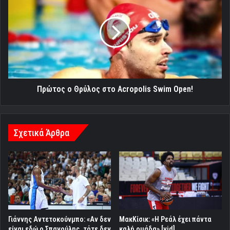
ο
Θρύλος
στο
Acropolis
Swim
Open!
Πρώτος ο Θρύλος στο Acropolis Swim Open!
Σχετικά Άρθρα
Γιάννης Αντετοκούνμπο: «Αν δεν
ΜακΚίσικ: «Η Ρεάλ έχει πάντα
είναι εδώ ο Σπανούλης, τότε δεν
καλή ομάδα» [vid]