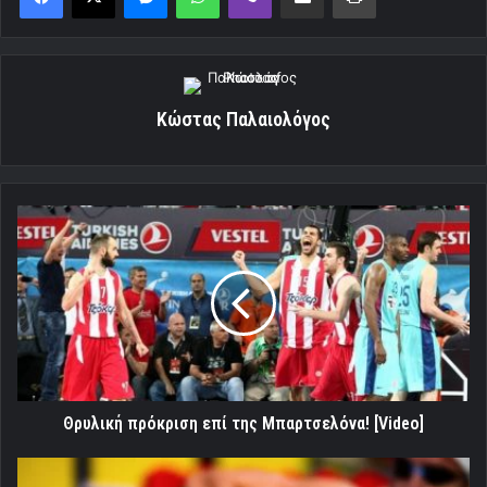
Κώστας Παλαιολόγος
Θρυλική
πρόκριση
επί
της
Μπαρτσελόνα!
[Video]
Θρυλική πρόκριση επί της Μπαρτσελόνα! [Video]
Πρώτος