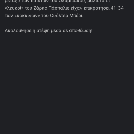
μεταξύ των παικτών του Ολυμπιακού, μάλιστα οι
«λευκοί» του Ζάρκο Πάσπαλιε είχαν επικρατήσει 41-34
των «κόκκινων» του Ουόλτερ Μπέρι.
Ακολούθησε η στέψη μέσα σε αποθέωση!