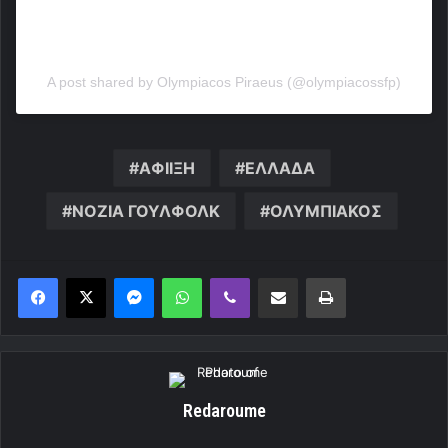
A post shared by Olympiacos Piraeus (@olympiacossfp)
ΑΦΙΙΞΗ
ΕΛΛΑΔΑ
ΝΟΖΙΑ ΓΟΥΛΦΟΛΚ
ΟΛΥΜΠΙΑΚΟΣ
Messenger
WhatsApp
Viber
Κοινοποίηση μέσω ηλεκτρονικού ταχυδρομείου
Εκτύπωση
Redaroume