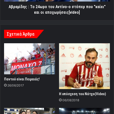
που
"καίει"
Αβραμίδης : Το 24ωρο του Αντίνο-ο στόπερ που "καίει"
και
και οι αποχωρήσεις[video]
οι
αποχωρήσεις[video]
Σχετικά Άρθρα
Παντού είναι Πειραιάς!
26/06/2017
H υπόσχεση του Νάτχο(Video)
06/08/2018