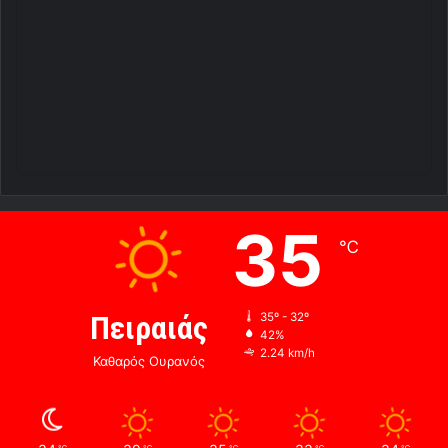
35
℃
Πειραιάς
35º - 32º
42%
2.24 km/h
Καθαρός Ουρανός