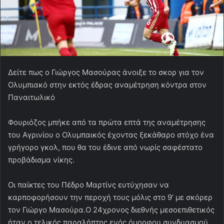
Δείτε πως ο Γιώργος Μασούρας άνοιξε το σκορ για τον
Ολυμπιακό στην εκτός έδρας αναμέτρηση κόντρα στον
Παναιτωλικό
Φουριόζος μπήκε από τα πρώτα επτά της αναμέτρησης
του Αγρινίου ο Ολυμπαικός έχοντας ξεκάθαρο στόχο ένα
γρήγορο γκολ, που θα του έδινε από νωρίς σαφέστατο
προβάδισμα νίκης.
Οι παίκτες του Πέδρο Μαρτίνς ευτύχησαν να
καρποφορήσουν την περοχή τους μόλις στο 9’ με σκόρερ
τον Γιώργο Μασούρα.Ο 24χρονος διεθνής μεσοεπιθετικός
ήταν ο τελικός παραλήπτης ενός όμορφου συνδυασμού