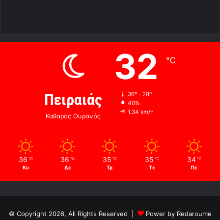
32
℃
Πειραιάς
36º - 28º
40%
1.34 km/h
Καθαρός Ουρανός
36
36
35
35
34
℃
℃
℃
℃
℃
Κυ
Δε
Τρ
Τε
Πε
© Copyright 2026, All Rights Reserved |
Power by Redaroume