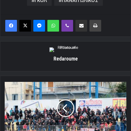
ΓΚΟΛ
ΠΑΝΑΙΤΩΛΙΚΟΣ
Messenger
WhatsApp
Viber
Κοινοποίηση μέσω ηλεκτρονικού ταχυδρομείου
Εκτύπωση
Redaroume
Παντού
είναι
Πειραιάς!