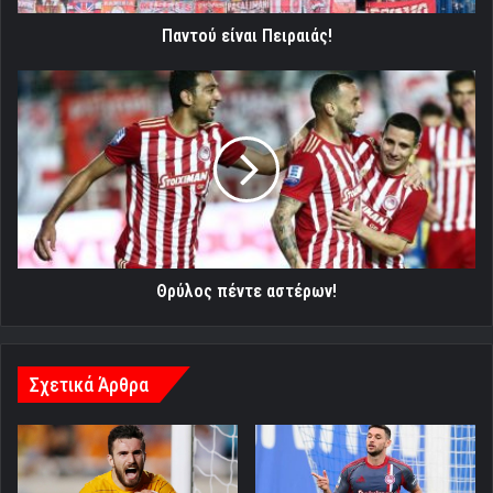
Παντού είναι Πειραιάς!
Θρύλος
πέντε
αστέρων!
Θρύλος πέντε αστέρων!
Σχετικά Άρθρα