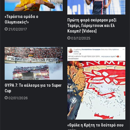
«Τεράστια ομάδα ο
Πρώτη φορά σκόραραν μαζί
Ολυμπιακός!»
Ταρέμι, Γιάρεμτσουκ και Ελ
21/02/2017
Κααμπί! [Videos]
03/12/2025
ΘΥΡΑ 7: Το κάλεσμα για το Super
Cup
02/01/2026
«Θρύλε η Κρήτη το δεύτερό σου