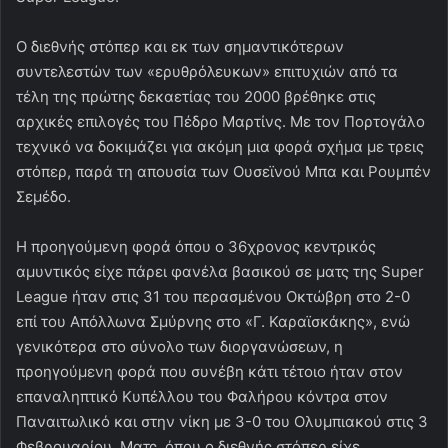
Ο διεθνής στόπερ και εκ των σημαντικότερων
συντελεστών των «ερυθρόλευκων» επιτυχιών από τα
τέλη της πρώτης δεκαετίας του 2000 βρέθηκε στις
αρχικές επιλογές του Πέδρο Μαρτίνς. Με τον Πορτογάλο
τεχνικό να δοκιμάζει για ακόμη μια φορά σχήμα με τρεις
στόπερ, παρά τη απουσία των Ουσεϊνού Μπα και Ρουμπέν
Σεμέδο.
Η προηγούμενη φορά όπου ο 36χρονος κεντρικός
αμυντικός είχε πάρει φανέλα βασικού σε ματς της Super
League ήταν στις 31 του περασμένου Οκτώβρη στο 2-0
επί του Απόλλωνα Σμύρνης στο «Γ. Καραϊσκάκης», ενώ
γενικότερα στο σύνολο των διοργανώσεων, η
προηγούμενη φορά που συνέβη κάτι τέτοιο ήταν στον
επαναληπτικό Κυπέλλου του Φαλήρου κόντρα στον
Παναιτωλικό και στην νίκη με 3-0 του Ολυμπιακού στις 3
Φεβρουαρίου. Ματς, όπου ο διεθνής στόπερ είχε