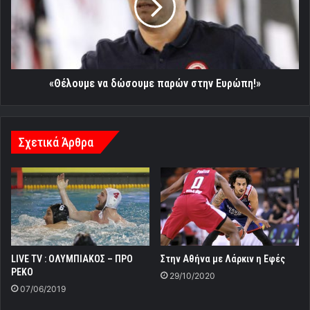
στην
Ευρώπη!»
«Θέλουμε να δώσουμε παρών στην Ευρώπη!»
Σχετικά Άρθρα
LIVE TV : ΟΛΥΜΠΙΑΚΟΣ – ΠΡΟ
Στην Αθήνα με Λάρκιν η Εφές
ΡΕΚΟ
29/10/2020
07/06/2019