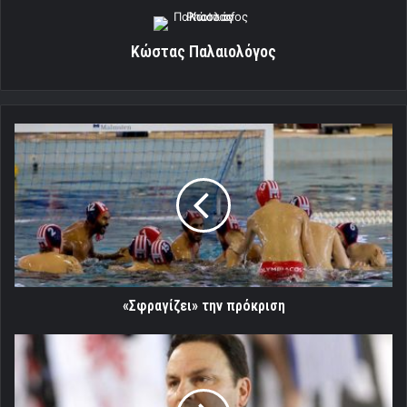
Κώστας Παλαιολόγος
«Σφραγίζει»
την
πρόκριση
«Σφραγίζει» την πρόκριση
«Θέλουμε
να
δώσουμε
παρών