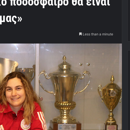
κό ποδόσφαιρο θα είναι
 μας»
Less than a minute