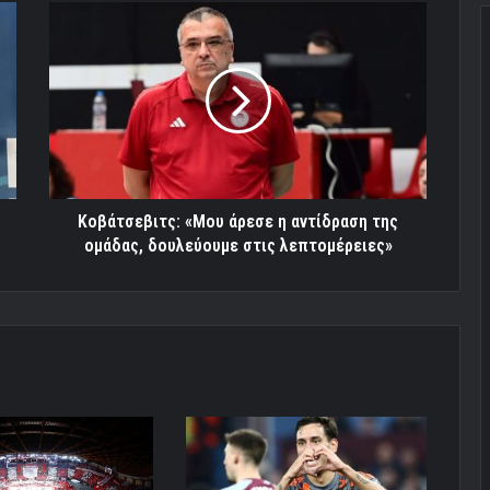
Κοβάτσεβιτς:
«Μου
άρεσε
η
αντίδραση
της
ομάδας,
δουλεύουμε
στις
λεπτομέρειες»
Κοβάτσεβιτς: «Μου άρεσε η αντίδραση της
ομάδας, δουλεύουμε στις λεπτομέρειες»