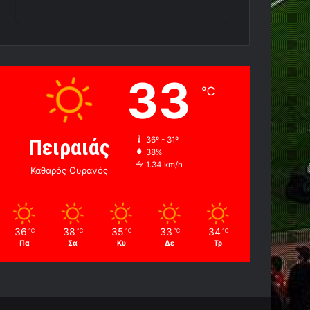
33
℃
Πειραιάς
36º - 31º
38%
1.34 km/h
Καθαρός Ουρανός
36
38
35
33
34
℃
℃
℃
℃
℃
Πα
Σα
Κυ
Δε
Τρ