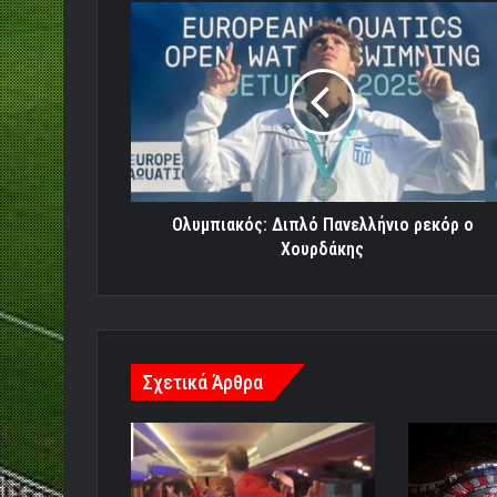
Ολυμπιακός:
Διπλό
Πανελλήνιο
ρεκόρ
ο
Χουρδάκης
Ολυμπιακός: Διπλό Πανελλήνιο ρεκόρ ο
Χουρδάκης
Σχετικά Άρθρα