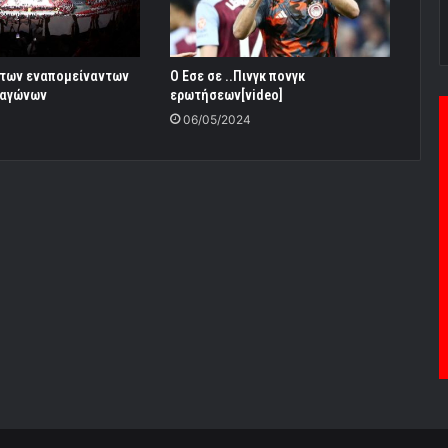
α των εναπομείναντων
O Εσε σε ..Πινγκ πονγκ
 αγώνων
ερωτήσεων[video]
06/05/2024