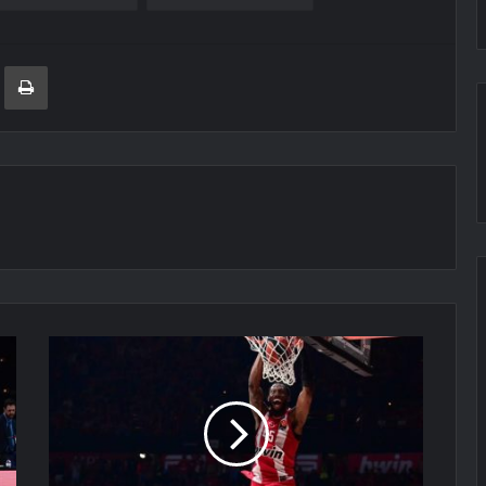
ger
ινοποίηση μέσω ηλεκτρονικού ταχυδρομείου
Εκτύπωση
Xολ
Airlines[video]