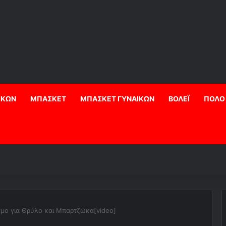
ΙΚΩΝ
ΜΠΑΣΚΕΤ
ΜΠΑΣΚΕΤ ΓΥΝΑΙΚΩΝ
ΒΟΛΕΪ
ΠΟΛΟ
μο για Θρύλο και Μπαρτζώκα[video]