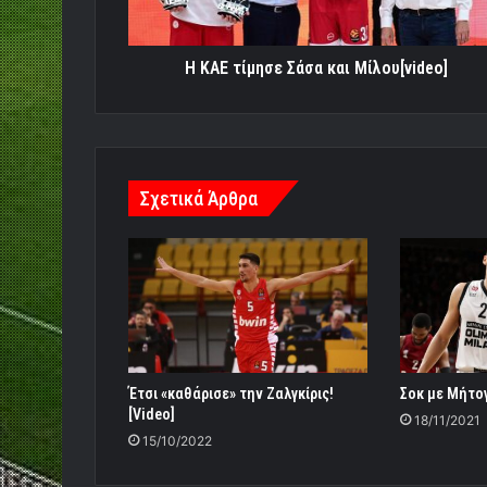
Η ΚΑΕ τίμησε Σάσα και Μίλου[video]
Σχετικά Άρθρα
Έτσι «καθάρισε» την Ζαλγκίρις!
Σοκ με Μήτο
[Video]
18/11/2021
15/10/2022