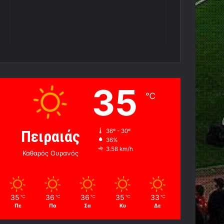
35
℃
Πειραιάς
36º - 30º
36%
3.58 km/h
Καθαρός Ουρανός
35
36
36
35
33
℃
℃
℃
℃
℃
Πε
Πα
Σα
Κυ
Δε