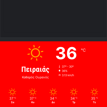
36
℃
Πειραιάς
37º - 30º
36%
3.13 km/h
Καθαρός Ουρανός
37
37
34
34
35
℃
℃
℃
℃
℃
Σα
Κυ
Δε
Τρ
Τε