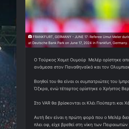
FRANKFURT, GERMANY - JUNE 17: Referee Umut Meler durin
at Deutsche Bank Park on June 17, 2024 in Frankfurt, Germany.
O Toύρκος Χαμιτ Ουμούρ Μελέρ ορίστηκε από
ανάμεσα στον Παναθηναϊκό και τον Ολυμπια
Βοηθοί του θα είναι οι συμπατριώτες του Ιμ
Όζκρα, ενώ τέταρτος ορίστηκε ο Χρήστος Βερ
Στο VAR θα βρίσκονται οι Κλέι Πούπερτι και 
Αυτή δεν είναι η πρώτη φορά που ο Μελέρ δι
πλει οφ, είχε βρεθεί στη νίκη των Πειραιωτών