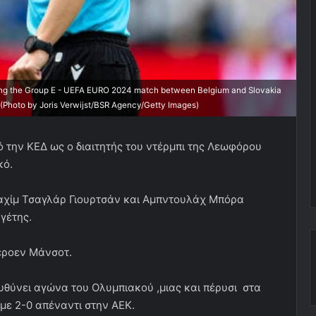
g the Group E - UEFA EURO 2024 match between Belgium and Slovakia
 (Photo by Joris Verwijst/BSR Agency/Getty Images)
 την ΚΕΔ ως ο διαιτητής του ντέρμπι της Λεωφόρου
κό.
πραχίμ Τσαγλάρ Γιουρτσάν και Αμπντουλάχ Μπόρα
γέτης.
Χέροεν Μάνσοτ.
ευθύνει αγώνα του Ολυμπιακού ,μιας και πέρυσι στα
 με 2-0 απέναντι στην ΑΕΚ.