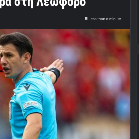
τρα στη Λεωφόρο
Less than a minute