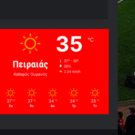
35
℃
Πειραιάς
37º - 30º
36%
2.24 km/h
Καθαρός Ουρανός
37
37
34
34
35
℃
℃
℃
℃
℃
Σα
Κυ
Δε
Τρ
Τε