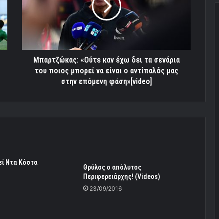
δει
τα
σενάρια
του
ποιος
μπορεί
Mπαρτζώκας: «Ούτε καν έχω δει τα σενάρια
να
του ποιος μπορεί να είναι ο αντίπαλός μας
είναι
στην επόμενη φάση»[video]
ο
αντίπαλός
μας
στην
επόμενη
φάση»[video]
εί Ντα Κόστα
Θρύλος ο απόλυτος
Περιφερειάρχης! (Videos)
23/09/2016