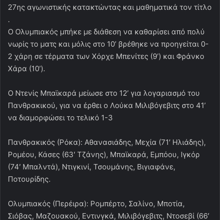
27ης αγωνιστικής κατακτώντας και μαθηματικά τον τίτλο
.
Ο Ολυμπιακός μπήκε με διάθεση να καθαρίσει από πολύ
νωρίς το ματς και μόλις στο 10’ βρέθηκε να προηγείται 0-
2 χάρη σε τέρματα των Χόρχε Μπενίτες (9’) και Φράνκο
Χάρα (10’).
Ο Ντενίς Μπαϊκαρά μείωσε στο 12’ για λογαριασμό του
Πανθρακικού, για να έρθει ο Λούκα Μιλιβόγεβιτς στο 41’
να διαμορφώσει το τελικό 1-3
Πανθρακικός (Ρόκα): Αθανασιάδης, Μεχία (71′ Ηλιάδης),
Ρομέου, Κάσες (63′ Τζάνης), Μπαϊκαρά, Εμπόου, Ιγκόρ
(74′ Μπαλντά), Ντιγκινί, Τσουμάνης, Βιγιαφάνε,
Ποτουρίδης.
Ολυμπιακός (Περέιρα): Ρομπέρτο, Σαλίνο, Μποτία,
Σιόβας, Μαζουακού, Εντινγκά, Μιλιβόγεβιτς, Ντοσεβί (66′