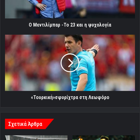
ψυχολογία
Ο Μεντιλίμπαρ -Το 23 και η ψυχολογία
«Τουρκική»σφυρίχτρα
στη
Λεωφόρο
«Τουρκική»σφυρίχτρα στη Λεωφόρο
Σχετικά Άρθρα