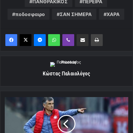
ΠΑΝΘΡΑΚΙΚΟΣ
ΠΕΡΕΙΡΑ
ποδοσφαιρο
ΣΑΝ ΣΗΜΕΡΑ
ΧΑΡΑ
Messenger
WhatsApp
Viber
Κοινοποίηση μέσω ηλεκτρονικού ταχυδρομείου
Εκτύπωση
Κώστας Παλαιολόγος
Ο
Μεντιλίμπαρ
-Το
23
και
η