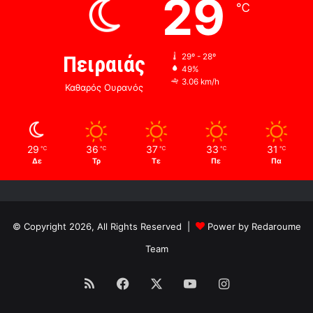
29
℃
Πειραιάς
29º - 28º
49%
3.06 km/h
Καθαρός Ουρανός
29
36
37
33
31
℃
℃
℃
℃
℃
Δε
Τρ
Τε
Πε
Πα
© Copyright 2026, All Rights Reserved |
Power by Redaroume
Team
RSS
Facebook
X
YouTube
Instagram