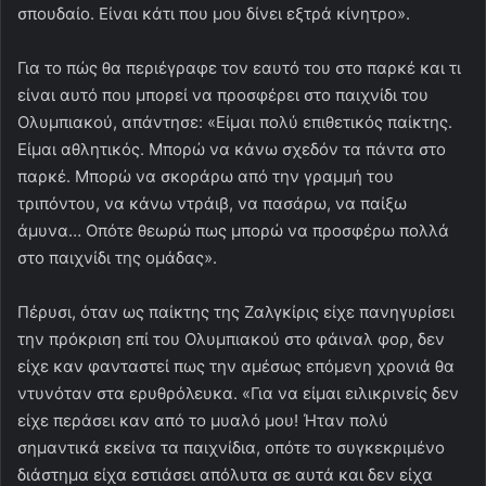
σπουδαίο. Είναι κάτι που μου δίνει εξτρά κίνητρο».
Για το πώς θα περιέγραφε τον εαυτό του στο παρκέ και τι
είναι αυτό που μπορεί να προσφέρει στο παιχνίδι του
Ολυμπιακού, απάντησε: «Είμαι πολύ επιθετικός παίκτης.
Είμαι αθλητικός. Μπορώ να κάνω σχεδόν τα πάντα στο
παρκέ. Μπορώ να σκοράρω από την γραμμή του
τριπόντου, να κάνω ντράιβ, να πασάρω, να παίξω
άμυνα… Οπότε θεωρώ πως μπορώ να προσφέρω πολλά
στο παιχνίδι της ομάδας».
Πέρυσι, όταν ως παίκτης της Ζαλγκίρις είχε πανηγυρίσει
την πρόκριση επί του Ολυμπιακού στο φάιναλ φορ, δεν
είχε καν φανταστεί πως την αμέσως επόμενη χρονιά θα
ντυνόταν στα ερυθρόλευκα. «Για να είμαι ειλικρινείς δεν
είχε περάσει καν από το μυαλό μου! Ήταν πολύ
σημαντικά εκείνα τα παιχνίδια, οπότε το συγκεκριμένο
διάστημα είχα εστιάσει απόλυτα σε αυτά και δεν είχα