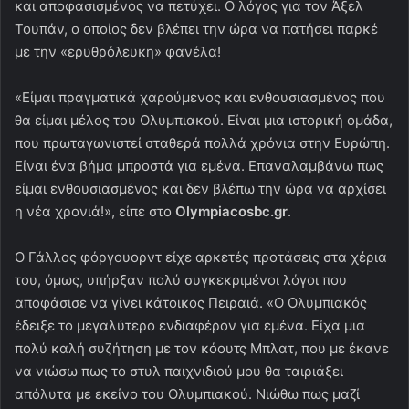
και αποφασισμένος να πετύχει. Ο λόγος για τον Άξελ
Τουπάν, ο οποίος δεν βλέπει την ώρα να πατήσει παρκέ
με την «ερυθρόλευκη» φανέλα!
«Είμαι πραγματικά χαρούμενος και ενθουσιασμένος που
θα είμαι μέλος του Ολυμπιακού. Είναι μια ιστορική ομάδα,
που πρωταγωνιστεί σταθερά πολλά χρόνια στην Ευρώπη.
Είναι ένα βήμα μπροστά για εμένα. Επαναλαμβάνω πως
είμαι ενθουσιασμένος και δεν βλέπω την ώρα να αρχίσει
η νέα χρονιά!», είπε στο
Olympiacosbc.gr
.
Ο Γάλλος φόργουορντ είχε αρκετές προτάσεις στα χέρια
του, όμως, υπήρξαν πολύ συγκεκριμένοι λόγοι που
αποφάσισε να γίνει κάτοικος Πειραιά. «Ο Ολυμπιακός
έδειξε το μεγαλύτερο ενδιαφέρον για εμένα. Είχα μια
πολύ καλή συζήτηση με τον κόουτς Μπλατ, που με έκανε
να νιώσω πως το στυλ παιχνιδιού μου θα ταιριάξει
απόλυτα με εκείνο του Ολυμπιακού. Νιώθω πως μαζί