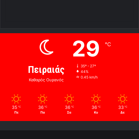
29
℃
Πειραιάς
35º - 27º
44%
0.45 km/h
Καθαρός Ουρανός
35
36
36
36
33
℃
℃
℃
℃
℃
Πε
Πα
Σα
Κυ
Δε