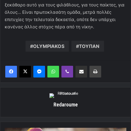
ξεκάθαρο αυτό για τους φιλάθλους, για τους παίκτες, για
όλους… Είναι πρωτοκλασάτη ομάδα, μετρά πολλές
επιτυχίες την τελευταία δεκαετία, οπότε δεν υπάρχει
κανένας άλλος στόχος πέρα από τη νίκη».
OLYMPIAKOS
ΤΟΥΠΑΝ
Messenger
WhatsApp
Viber
Κοινοποίηση μέσω ηλεκτρονικού ταχυδρομείου
Εκτύπωση
Redaroume
Προς