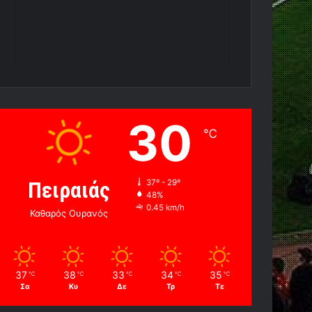
30
℃
Πειραιάς
37º - 29º
48%
0.45 km/h
Καθαρός Ουρανός
37
38
33
34
35
℃
℃
℃
℃
℃
Σα
Κυ
Δε
Τρ
Τε