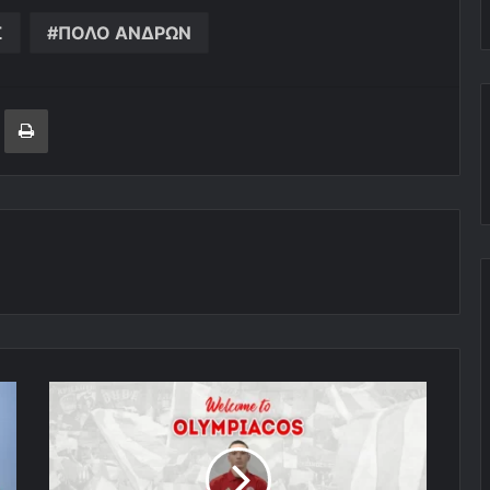
Σ
ΠΟΛΟ ΑΝΔΡΩΝ
ger
ινοποίηση μέσω ηλεκτρονικού ταχυδρομείου
Εκτύπωση
Ανακοίνωσε
τον
Χρήστο-
Ιωάννη
Διαμαντή!