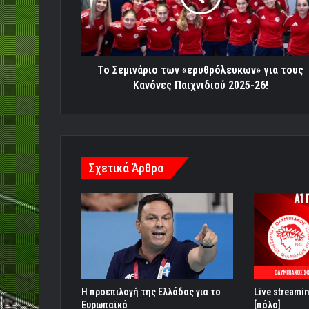
τους
Κανόνες
Παιχνιδιού
2025-
26!
Το Σεμινάριο των «ερυθρόλευκων» για τους
Κανόνες Παιχνιδιού 2025-26!
Σχετικά Άρθρα
Η προεπιλογή της Ελλάδας για το
Live stream
Ευρωπαϊκό
[πόλο]