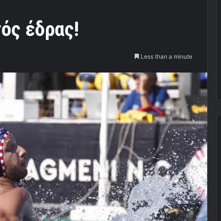
ός έδρας!
Less than a minute