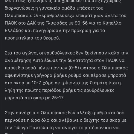
Με το δεξί ξεκίνησε τς υποχρεώσεις του στις εγχώριες
διοργανώσεις η γυναικεία ομάδα μπάσκετ του
Ολυμπιακού. Οι «ερυθρόλευκες» επικράτησαν άνετα του
ΠΑΟΚ στο ΔΑΚ της Γλυφάδας με 90-56 για το Κύπελλο
Ελλάδας και πανηγύρισαν την πρόκριση για τα
προημιτελικά του θεσμού.
Στα του αγώνα, οι ερυθρόλευκες δεν ξεκίνησαν καλά την
αναμέτρηση Αυτό έδωσε την δυνατότητα στον ΠΑΟΚ να
πάρει διαφορά πέντε πόντων (0-5) ωστόσο ο Ολυμπιακός
αφυπνίστηκε γρήγορα βρήκε ρυθμό και πέρασε μπροστά
στο σκορ με 10-7 χάρη σε τρίποντο της Σταμάτη έτσι η
λήξη της πρώτης περιόδου βρήκε τις ερυθρόλευκες
μπροστά στο σκορ με 25-17.
Στην συνέχεια ο Ολυμπιακός δεν άλλαξε ρυθμό και όσο
περνούσε η ώρα όλο και ανέβαινε ο δείχτης του σκορ με
τον Γιώργο Παντελάκη να ανοίγει το ροτέισον και να