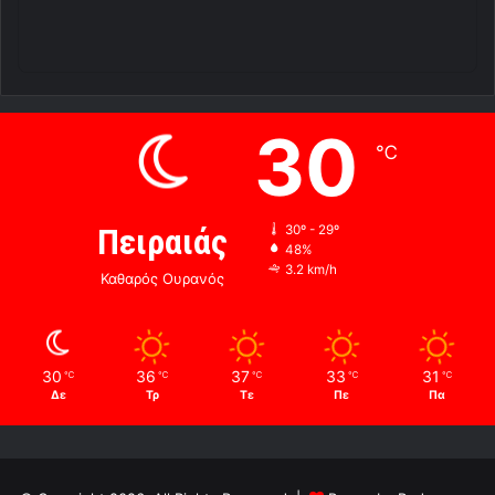
30
℃
Πειραιάς
30º - 29º
48%
3.2 km/h
Καθαρός Ουρανός
30
36
37
33
31
℃
℃
℃
℃
℃
Δε
Τρ
Τε
Πε
Πα