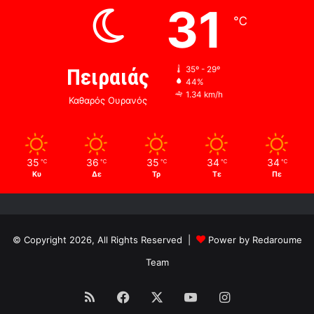
31
℃
Πειραιάς
35º - 29º
44%
1.34 km/h
Καθαρός Ουρανός
35
36
35
34
34
℃
℃
℃
℃
℃
Κυ
Δε
Τρ
Τε
Πε
© Copyright 2026, All Rights Reserved |
Power by Redaroume
Team
RSS
Facebook
X
YouTube
Instagram