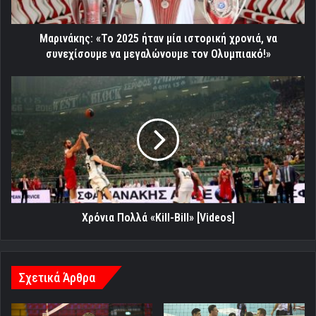
να
συνεχίσουμε
να
Μαρινάκης: «Το 2025 ήταν μία ιστορική χρονιά, να
μεγαλώνουμε
συνεχίσουμε να μεγαλώνουμε τον Ολυμπιακό!»
τον
Ολυμπιακό!»
Χρόνια
Πολλά
«Kill-
Bill»
[Videos]
Χρόνια Πολλά «Kill-Bill» [Videos]
Σχετικά Άρθρα