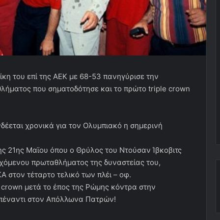
νίκη του επί της ΑΕΚ με 68-53 πανηγύρισε την
ήματος που σηματοδότησε και το πρώτο triple crown
νδέεται χρονικά για τον Ολυμπιακό η σημερινή
ης 21ης Μαϊου όπου ο Θρύλος του Ντούσαν Ίβκοβιτς
χόμενου πρωταθλήματος της δυναστείας του,
 στον τέταρτο τελικό των πλέι – οφ.
le crown μετά το έπος της Ρώμης κόντρα στην
πέναντι στον Απόλλωνα Πατρών!