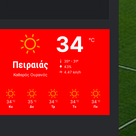
34
℃
Πειραιάς
35º - 31º
43%
4.47 km/h
Καθαρός Ουρανός
34
35
34
34
34
℃
℃
℃
℃
℃
Κυ
Δε
Τρ
Τε
Πε