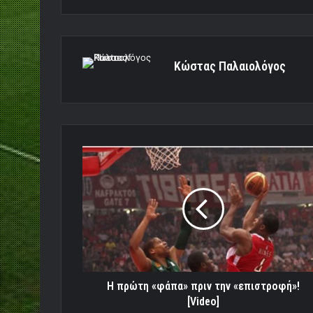
Κώστας Παλαιολόγος
Η
πρώτη
«φάπα»
πριν
την
«επιστροφή»!
[Video]
Η πρώτη «φάπα» πριν την «επιστροφή»!
[Video]