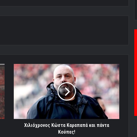
Χιλιόχρονος
Κώστα
Καραπαπά
και
πάντα
Κούπες!
Χιλιόχρονος Κώστα Καραπαπά και πάντα
Κούπες!