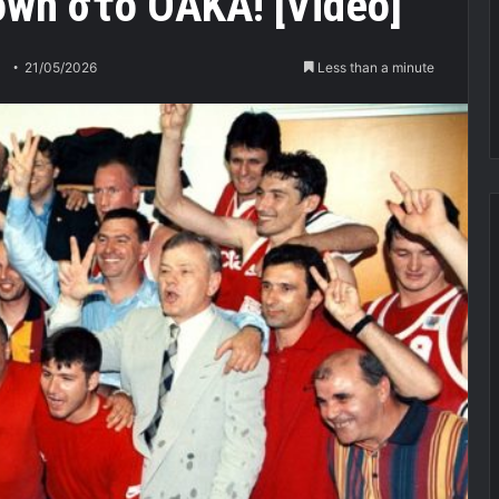
rown στο ΟΑΚΑ! [Video]
21/05/2026
Less than a minute