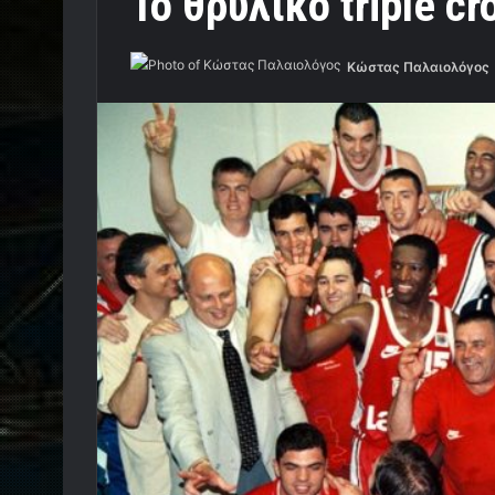
To θρυλικό triple c
Κώστας Παλαιολόγος