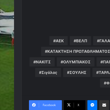
ΑΕΚ
ΒΕΛΠ
ΓΑΛ
ΚΑΤΑΚΤΗΣΗ ΠΡΩΤΑΘΛΗΜΑΤΟΣ 
ΝΑΚΙΤΣ
ΟΛΥΜΠΙΑΚΟΣ
ΠΑ
Σιγάλας
ΣΟΥΛΗΣ
ΤΑΡΛ
Φ
Messen
Κο
Facebook
X