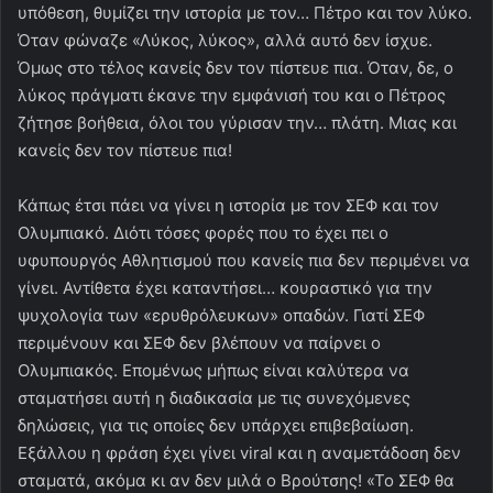
υπόθεση, θυμίζει την ιστορία με τον… Πέτρο και τον λύκο.
Όταν φώναζε «Λύκος, λύκος», αλλά αυτό δεν ίσχυε.
Όμως στο τέλος κανείς δεν τον πίστευε πια. Όταν, δε, ο
λύκος πράγματι έκανε την εμφάνισή του και ο Πέτρος
ζήτησε βοήθεια, όλοι του γύρισαν την… πλάτη. Μιας και
κανείς δεν τον πίστευε πια!
Κάπως έτσι πάει να γίνει η ιστορία με τον ΣΕΦ και τον
Ολυμπιακό. Διότι τόσες φορές που το έχει πει ο
υφυπουργός Αθλητισμού που κανείς πια δεν περιμένει να
γίνει. Αντίθετα έχει καταντήσει… κουραστικό για την
ψυχολογία των «ερυθρόλευκων» οπαδών. Γιατί ΣΕΦ
περιμένουν και ΣΕΦ δεν βλέπουν να παίρνει ο
Ολυμπιακός. Επομένως μήπως είναι καλύτερα να
σταματήσει αυτή η διαδικασία με τις συνεχόμενες
δηλώσεις, για τις οποίες δεν υπάρχει επιβεβαίωση.
Εξάλλου η φράση έχει γίνει viral και η αναμετάδοση δεν
σταματά, ακόμα κι αν δεν μιλά ο Βρούτσης! «Το ΣΕΦ θα