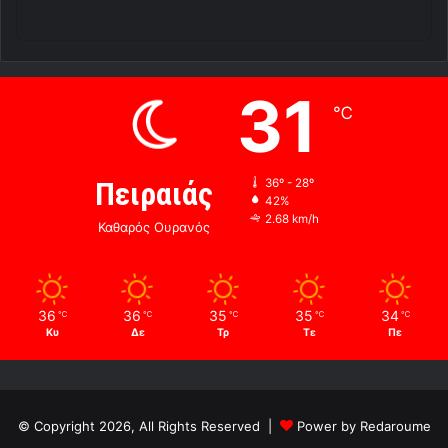
31
℃
Πειραιάς
36º - 28º
42%
2.68 km/h
Καθαρός Ουρανός
36
36
35
35
34
℃
℃
℃
℃
℃
Κυ
Δε
Τρ
Τε
Πε
© Copyright 2026, All Rights Reserved |
Power by Redaroume