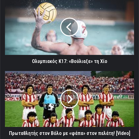
Ολυμπιακός
Κ17:
«Βούλιαξε»
τη
Χίο
Ολυμπιακός Κ17: «Βούλιαξε» τη Χίο
Πρωταθλητής
στον
Βόλο
με
«φάπα»
στον
πελάτη!
[Video]
Πρωταθλητής στον Βόλο με «φάπα» στον πελάτη! [Video]