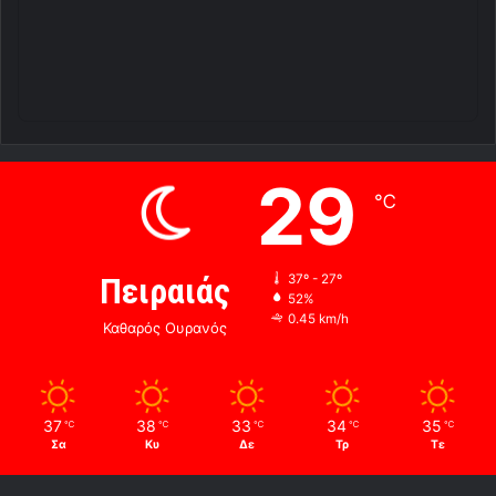
29
℃
Πειραιάς
37º - 27º
52%
0.45 km/h
Καθαρός Ουρανός
37
38
33
34
35
℃
℃
℃
℃
℃
Σα
Κυ
Δε
Τρ
Τε