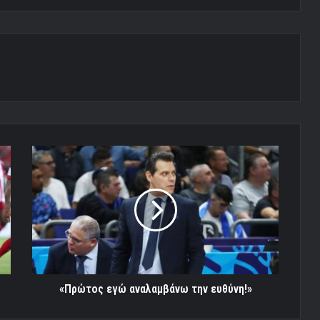
«Πρώτος
εγώ
αναλαμβάνω
την
ευθύνη!»
«Πρώτος εγώ αναλαμβάνω την ευθύνη!»