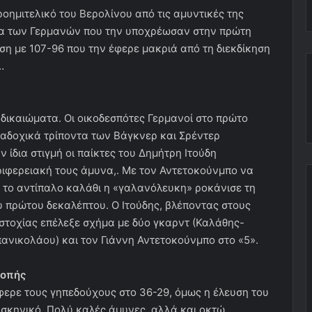
ημιτελικό του Βερολίνου από τις αμυντικές της
χία των Γερμανών που την υποχρέωσαν στην πρώτη
η με 107-96 που την έφερε μακριά από τη διεκδίκηση
…
δικαιώματα. Οι οικοδεσπότες Γερμανοί στο πρώτο
ιαδοχικά τρίποντα των Βάγκνερ και Σρέντερ
 ίδια στιγμή οι παίκτες του Δημήτρη Ιτούδη
ιφερειακή τους άμυνα,. Με τον Αντετοκούνμπο να
ι το αντίπαλο καλάθι η «γαλανόλευκη» ροκάνισε τη
υ πρώτου δεκαλέπτου. Ο Ιτούδης, βλέποντας στους
τοχίας επέλεξε σχήμα με δύο γκαρντ (Καλάθης-
νικολάου) και τον Γιάννη Αντετοκούνμπο στο «5».
ροπής
έφερε τους γηπεδούχους στο 36-29, όμως η έλευση του
 σκηνικό. Πολύ καλές άμυνες, αλλά και οκτώ