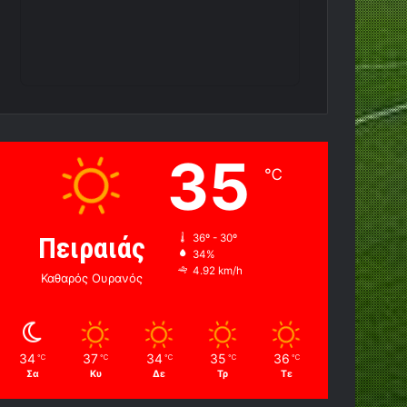
35
℃
Πειραιάς
36º - 30º
34%
4.92 km/h
Καθαρός Ουρανός
34
37
34
35
36
℃
℃
℃
℃
℃
Σα
Κυ
Δε
Τρ
Τε