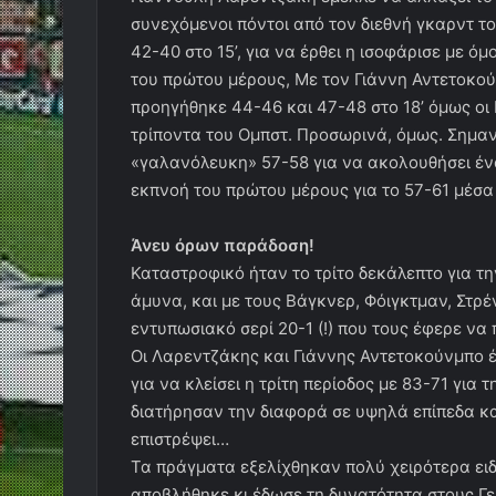
συνεχόμενοι πόντοι από τον διεθνή γκαρντ τ
42-40 στο 15’, για να έρθει η ισοφάρισε με ό
του πρώτου μέρους, Με τον Γιάννη Αντετοκο
προηγήθηκε 44-46 και 47-48 στο 18’ όμως οι
τρίποντα του Ομπστ. Προσωρινά, όμως. Σημα
«γαλανόλευκη» 57-58 για να ακολουθήσει έν
εκπνοή του πρώτου μέρους για το 57-61 μέσ
Άνευ όρων παράδοση!
Καταστροφικό ήταν το τρίτο δεκάλεπτο για τη
άμυνα, και με τους Βάγκνερ, Φόιγκτμαν, Στρ
εντυπωσιακό σερί 20-1 (!) που τους έφερε να 
Οι Λαρεντζάκης και Γιάννης Αντετοκούνμπο έ
για να κλείσει η τρίτη περίοδος με 83-71 για 
διατήρησαν την διαφορά σε υψηλά επίπεδα κα
επιστρέψει…
Τα πράγματα εξελίχθηκαν πολύ χειρότερα ειδ
αποβλήθηκε κι έδωσε τη δυνατότητα στους Γ