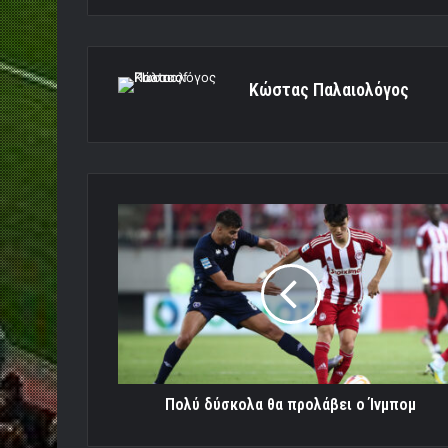
Κώστας Παλαιολόγος
Πολύ
δύσκολα
θα
προλάβει
ο
Ίνμπομ
Πολύ δύσκολα θα προλάβει ο Ίνμπομ