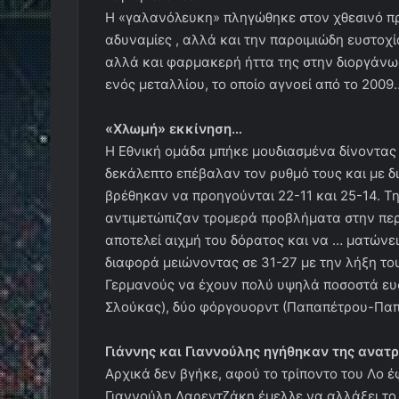
Η «γαλανόλευκη» πληγώθηκε στον χθεσινό προ
αδυναμίες , αλλά και την παροιμιώδη ευστο
αλλά και φαρμακερή ήττα της στην διοργάνωσ
ενός μεταλλίου, το οποίο αγνοεί από το 2009
«Χλωμή» εκκίνηση…
Η Εθνική ομάδα μπήκε μουδιασμένα δίνοντας 
δεκάλεπτο επέβαλαν τον ρυθμό τους και με δ
βρέθηκαν να προηγούνται 22-11 και 25-14. Την
αντιμετώπιζαν τρομερά προβλήματα στην περ
αποτελεί αιχμή του δόρατος και να … ματώνε
διαφορά μειώνοντας σε 31-27 με την λήξη το
Γερμανούς να έχουν πολύ υψηλά ποσοστά ευσ
Σλούκας), δύο φόργουορντ (Παπαπέτρου-Παπα
Γιάννης και Γιαννούλης ηγήθηκαν της ανατ
Αρχικά δεν βγήκε, αφού το τρίποντο του Λο 
Γιαννούλη Λαρεντζάκη έμελλε να αλλάξει το