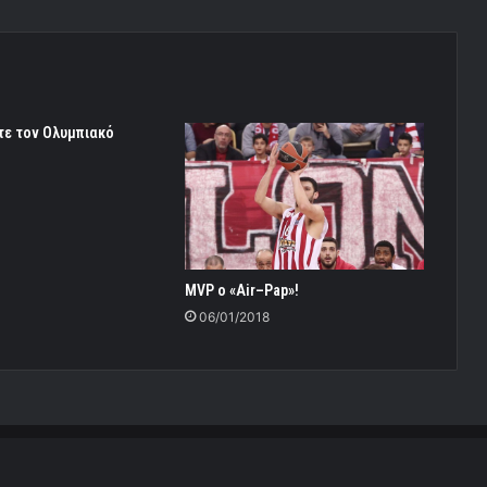
ε τον Ολυμπιακό
MVP ο «Air–Pap»!
06/01/2018
daroume Team