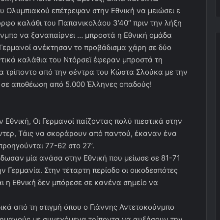
ου Ολυμπιακού επέτρεψαν στην Εθνική να μειώσει ε
μορφο καλάθι του Παπανικολάου 3’40’’ πριν την λήξη
ύνμπο να ξαναπαίρνει … μπροστά η Εθνική ομάδα
 Γερμανοί ανέκτησαν το προβάδισμα χάρη σε δύο
ντικά καλάθια του Ντόρσεϊ έφεραν μπροστά τη
α τρίποντο από την σέντρα του Κώστα Σλούκα με την
α σε αποθέωση από 5.000 Έλληνες οπαδούς!
ν Εθνική, Οι Γερμανοί παίζοντας πολύ πιεστικά στην
έντερ, Τάις να σκοράρουν από παντού, έκαναν ένα
προηγούνται 77-62 στο 27’.
δωσαν μία ανάσα στην Εθνική που μείωσε σε 81-71
την Γερμανία. Στην τέταρτη περίοδο οι οικοδεσπότες
ι η Εθνική δεν μπόρεσε σε κανένα σημείο να
ικά από τη στιγμή όπου ο Γιάννης Αντετοκούνμπο
ερμανούς με συνεχόμενα τρίποντα να αυξήσουν την