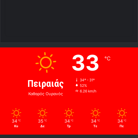
33
℃
Πειραιάς
34º - 31º
52%
6.26 km/h
Καθαρός Ουρανός
34
35
34
34
34
℃
℃
℃
℃
℃
Κυ
Δε
Τρ
Τε
Πε