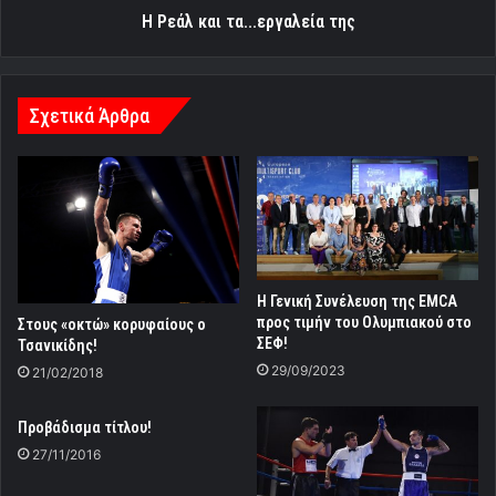
Η Ρεάλ και τα...εργαλεία της
Σχετικά Άρθρα
Η Γενική Συνέλευση της ΕΜCA
προς τιμήν του Ολυμπιακού στο
Στους «οκτώ» κορυφαίους ο
ΣΕΦ!
Τσανικίδης!
29/09/2023
21/02/2018
Προβάδισμα τίτλου!
27/11/2016