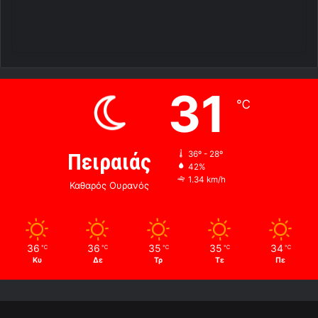
31
℃
Πειραιάς
36º - 28º
42%
1.34 km/h
Καθαρός Ουρανός
36
36
35
35
34
℃
℃
℃
℃
℃
Κυ
Δε
Τρ
Τε
Πε