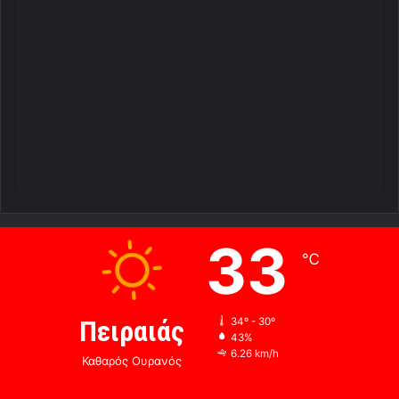
33
℃
Πειραιάς
34º - 30º
43%
6.26 km/h
Καθαρός Ουρανός