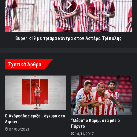
κόντρα
στον
Αστέρα
Τρίπολης
Super κ19 με τριάρα κόντρα στον Αστέρα Τρίπολης
Σχετικά Άρθρα
Ο Ανδρεάδης έριξε… άγκυρα στο
“Μέσα” ο Καρίμ, στα pits ο
Λιμάνι
Πάρντο
04/06/2021
14/11/2017