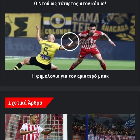
Ο Ντούμας τέταρτος στον κόσμο!
Η
φημολογία
για
τον
αριστερό
μπακ
Η φημολογία για τον αριστερό μπακ
Σχετικά Άρθρα