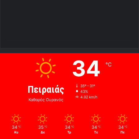
34
℃
Πειραιάς
35º - 31º
43%
4.92 km/h
Καθαρός Ουρανός
34
35
34
34
34
℃
℃
℃
℃
℃
Κυ
Δε
Τρ
Τε
Πε