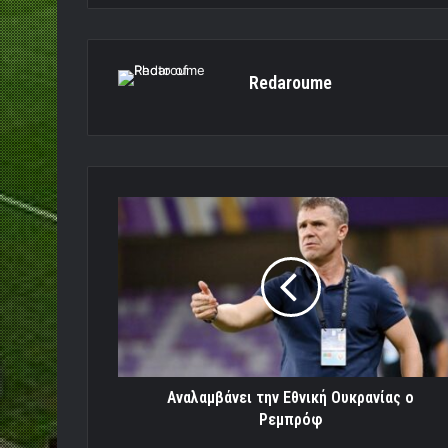
Redaroume
Αναλαμβάνει
την
Εθνική
Ουκρανίας
ο
Ρεμπρόφ
Αναλαμβάνει την Εθνική Ουκρανίας ο
Ρεμπρόφ