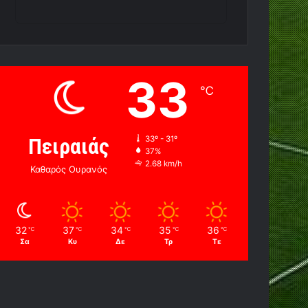
33
℃
Πειραιάς
33º - 31º
37%
2.68 km/h
Καθαρός Ουρανός
32
37
34
35
36
℃
℃
℃
℃
℃
Σα
Κυ
Δε
Τρ
Τε