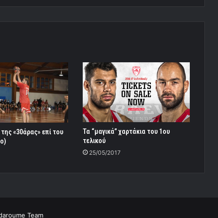
Τα “μαγικά” χαρτάκια του 1ου
s της «30άρας» επί του
τελικού
o)
25/05/2017
0
daroume Team