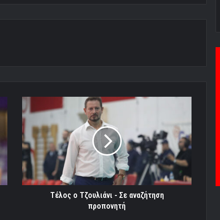
Τέλος
ο
Τζουλιάνι
-
Σε
αναζήτηση
προπονητή
Τέλος ο Τζουλιάνι - Σε αναζήτηση
προπονητή