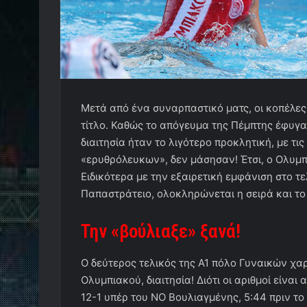
Μετά από ένα συναρπαστικό ματς, οι κοπέλε
τίτλο. Καθώς το απόγευμα της Πέμπτης έφυγαν
διαιτησία ήταν το λιγότερο προκλητική, με τι
«ερυθρόλευκων», δεν μάσησαν! Έτσι, ο Ολυμπια
Ειδικότερα με την εξαιρετική εμφάνιση στο τ
Παπαστράτειο, ολοκληρώνεται η σειρά και το
Την «βούλιαξε» ξανά
!
Ο δεύτερος τελικός της Α1 πόλο Γυναικών χα
Ολυμπιακού, διαιτησία! Διότι οι αριθμοί είνα
12-1 υπέρ του ΝΟ Βουλιαγμένης, 5:44 πριν το 