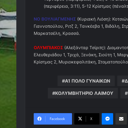
(περιφέρεια, 3:11), 5-12 Κρίστμας (πέναλτι
ΝΟ ΒΟΥΛΙΑΓΜΕΝΗΣ
(Κυριακή Λιόση): Κοτσιώ
Γιαννοπούλου, Ριτζ 2, Τανκέεβα 1, Βιδάλη, Στ
Μαρκατσέλη, Κρασσά.
ΟΛΥΜΠΙΑΚΟΣ
(Αλεξάνταρ Τσίριτς): Διαμαντο
Ελευθεριάδου 1, Τριχά, Ξενάκη, Σιούτη 1, Μα
Κρίστμας 2, Μυριοκεφαλιτάκη, Σταματοπούλο
Α1 ΠΟΛΟ ΓΥΝΑΙΚΩΝ
Δ
ΚΟΛΥΜΒΗΤΗΡΙΟ ΛΑΙΜΟΥ
Messen
Κο
Facebook
X