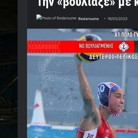
Την «βούλιαξε» με 
Redaroume
18/05/2023