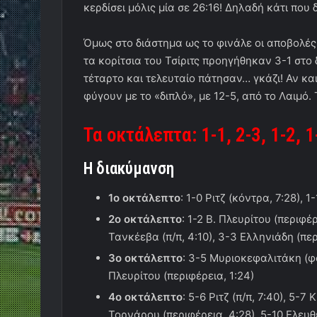
κερδίσει μόλις μία σε 26:16! Δηλαδή κάτι που 
Όμως στο διάστημα ως το φινάλε οι αποβολές
τα κορίτσια του Τσίριτς προηγήθηκαν 3-1 στο 
τέταρτο και τελευταίο πάτησαν… γκάζι! Αν και
φύγουν με το «διπλό», με 12-5, από το Λαιμό.
Τα οκτάλεπτα: 1-1, 2-3, 1-2, 1
Η διακύμανση
1ο οκτάλεπτο
: 1-0 Ριτζ (κόντρα, 7:28), 1
2ο οκτάλεπτο
: 1-2 Β. Πλευρίτου (περιφέρ
Τανκέεβα (π/π, 4:10), 3-3 Ελληνιάδη (περ
3ο οκτάλεπτο
: 3-5 Μυριοκεφαλιτάκη (φου
Πλευρίτου (περιφέρεια, 1:24)
4ο οκτάλεπτο
: 5-6 Ριτζ (π/π, 7:40), 5-7
Τορνάρου (περιφέρεια, 4:28), 5-10 Ελευθε