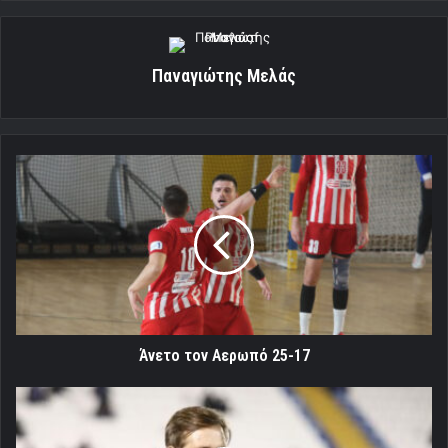
Παναγιώτης Μελάς
Άνετο
τον
Αερωπό
25-
17
Άνετο τον Αερωπό 25-17
Μαρτίνς
για
Βόλο