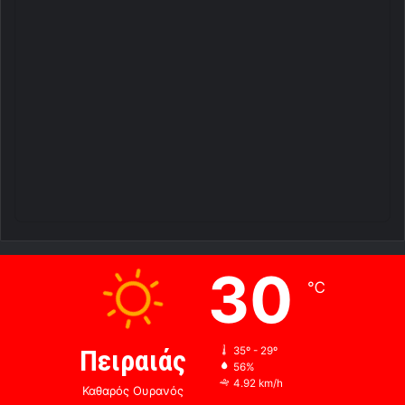
30
℃
Πειραιάς
35º - 29º
56%
4.92 km/h
Καθαρός Ουρανός